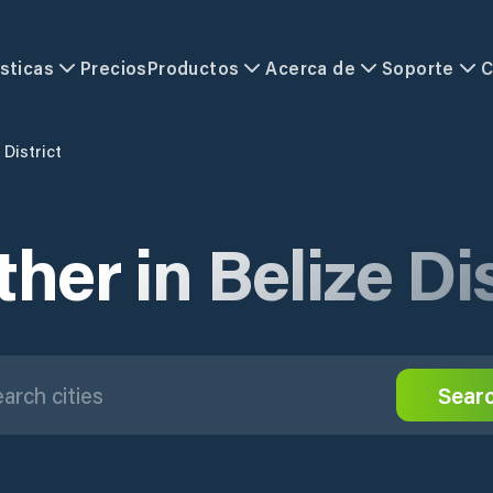
sticas
Precios
Productos
Acerca de
Soporte
C
 District
her in Belize Dis
Sear