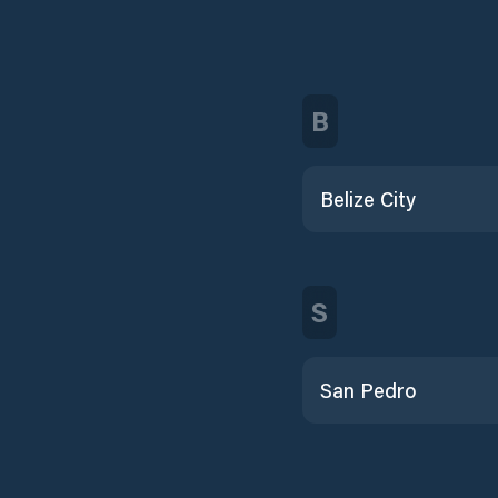
B
Belize City
S
San Pedro