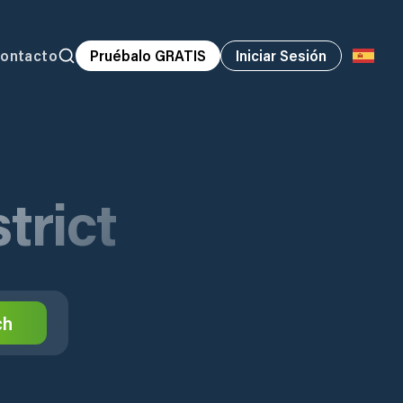
ontacto
Pruébalo GRATIS
Iniciar Sesión
trict
ch