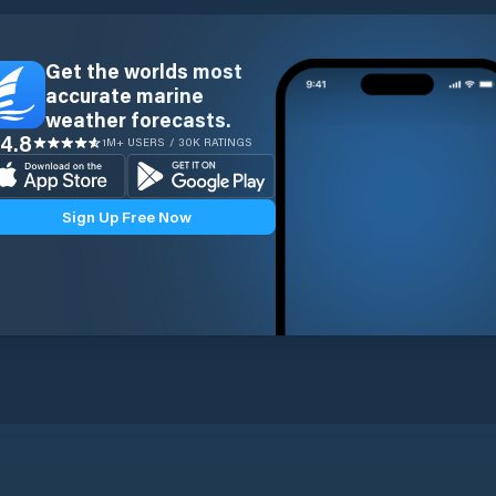
Get the worlds most
accurate marine
weather forecasts.
4.8
1M+ USERS / 30K RATINGS
Sign Up Free Now