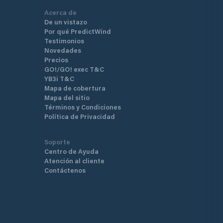
Acerca de
De un vistazo
Por qué PredictWind
Testimonios
Novedades
Precios
GO!/GO! exec T&C
YB3i T&C
Mapa de cobertura
Mapa del sitio
Términos y Condiciones
Política de Privacidad
Soporte
Centro de Ayuda
Atención al cliente
Contáctenos