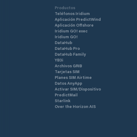
Productos
Teléfonos Iridium
Aplicación PredictWind
Aplicación Offshore
Iridium GO! exec
Iridium GO!
DataHub
DataHub Pro
DataHub Family
YB3i
Archivos GRIB
Tarjetas SIM
Planes SIM Airtime
Datos AnyApp
Activar SIM/Dispositivo
PredictMail
Starlink
Over the Horizon AIS