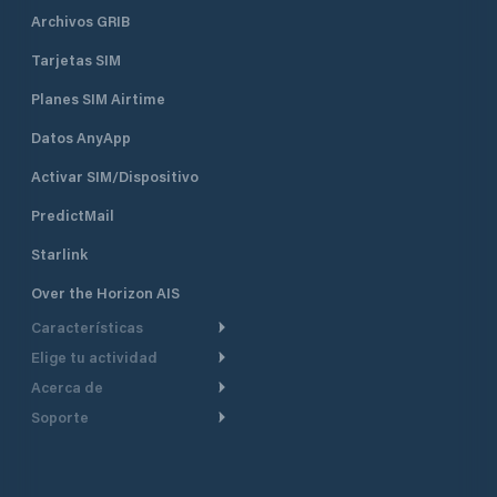
Archivos GRIB
Tarjetas SIM
Planes SIM Airtime
Datos AnyApp
Activar SIM/Dispositivo
PredictMail
Starlink
Over the Horizon AIS
Características
Elige tu actividad
Ruta Meteorológica
Acerca de
Crucero
Ruta para motor
Soporte
De un vistazo
Navegación a motor
Planificación de Salida
Centro de Ayuda
Por qué PredictWind
Regata de yates
Modelos de corriente
Atención al cliente