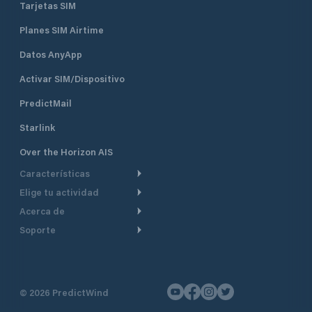
Tarjetas SIM
Planes SIM Airtime
Datos AnyApp
Activar SIM/Dispositivo
PredictMail
Starlink
Over the Horizon AIS
Características
Elige tu actividad
Ruta Meteorológica
Acerca de
Crucero
Ruta para motor
Soporte
De un vistazo
Navegación a motor
Planificación de Salida
Centro de Ayuda
Por qué PredictWind
Regata de yates
Modelos de corriente
Atención al cliente
Testimonios
Pesca
©
2026
PredictWind
Seguimiento GPS
Contáctenos
Novedades
Regatas de Botes