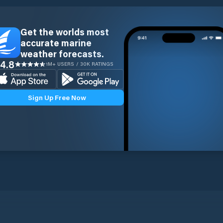
Get the worlds most
accurate marine
weather forecasts.
4.8
1M+ USERS / 30K RATINGS
Sign Up Free Now