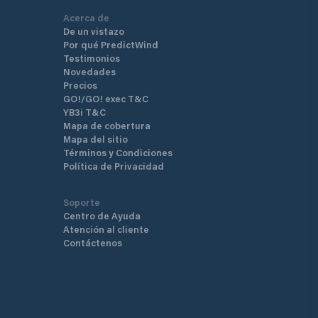
Acerca de
De un vistazo
Por qué PredictWind
Testimonios
Novedades
Precios
GO!/GO! exec T&C
YB3i T&C
Mapa de cobertura
Mapa del sitio
Términos y Condiciones
Política de Privacidad
Soporte
Centro de Ayuda
Atención al cliente
Contáctenos