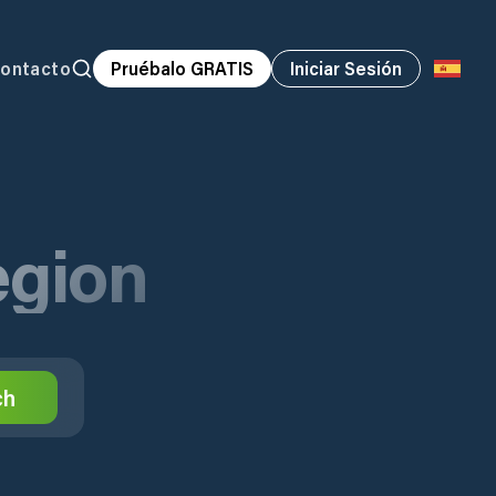
ontacto
Pruébalo GRATIS
Iniciar Sesión
egion
ch