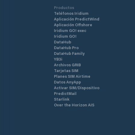
Productos
Teléfonos Iridium
Aplicación PredictWind
Aplicación Offshore
Iridium GO! exec
Iridium GO!
DataHub
DataHub Pro
DataHub Family
YB3i
Archivos GRIB
Tarjetas SIM
Planes SIM Airtime
Datos AnyApp
Activar SIM/Dispositivo
PredictMail
Starlink
Over the Horizon AIS