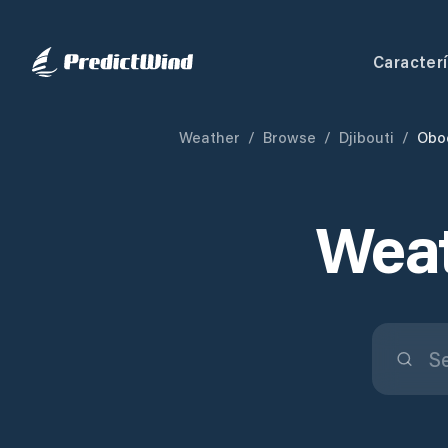
Caracterí
Weather
/
Browse
/
Djibouti
/
Obo
Weat