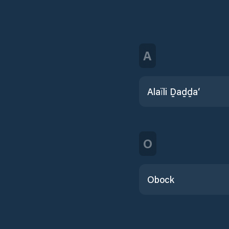
A
Alaïli Ḏaḏḏa‘
O
Obock