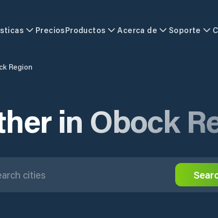
sticas
Precios
Productos
Acerca de
Soporte
C
ck Region
her in Obock R
Sear