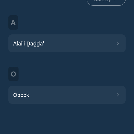
A
Alaïli Ḏaḏḏa‘
O
Obock