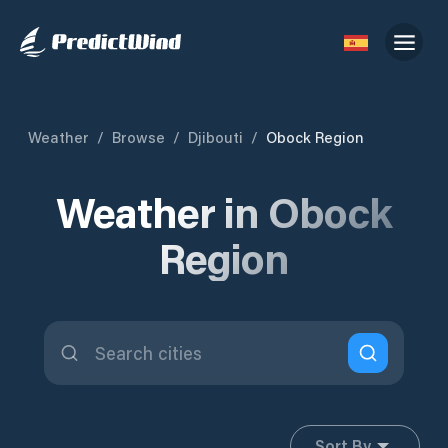
Weather
/
Browse
/
Djibouti
/
Obock Region
Weather in Obock
Region
Sort By