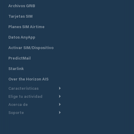
Archivos GRIB
Tarjetas SIM
Planes SIM Airtime
Datos AnyApp
Activar SIM/Dispositivo
PredictMail
Starlink
Over the Horizon AIS
Características
Elige tu actividad
Ruta Meteorológica
Acerca de
Crucero
Ruta para motor
Soporte
De un vistazo
Navegación a motor
Planificación de Salida
Centro de Ayuda
Por qué PredictWind
Regata de yates
Modelos de corriente
Atención al cliente