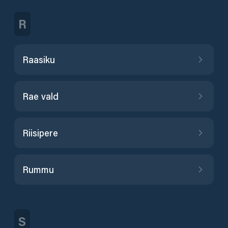
R
Raasiku
Rae vald
Riisipere
Rummu
S