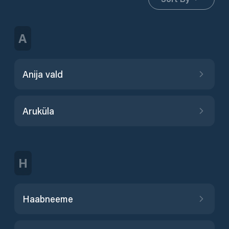
A
Anija vald
Aruküla
H
Haabneeme