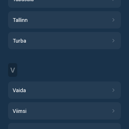
Tallinn
Turba
V
Vaida
Viimsi