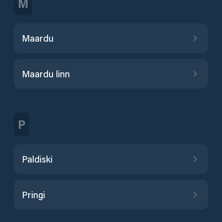
M
Maardu
Maardu linn
P
Paldiski
Pringi