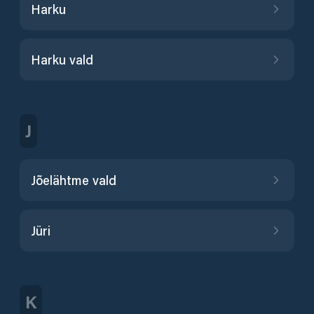
Harku
Harku vald
J
Jõelähtme vald
Jüri
K