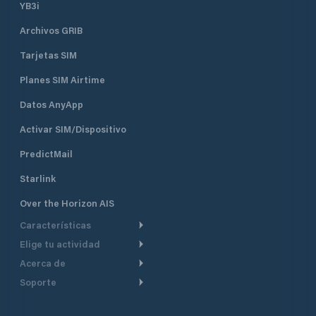
YB3i
Archivos GRIB
Tarjetas SIM
Planes SIM Airtime
Datos AnyApp
Activar SIM/Dispositivo
PredictMail
Starlink
Over the Horizon AIS
Características
Elige tu actividad
Ruta Meteorológica
Acerca de
Crucero
Ruta para motor
Soporte
De un vistazo
Navegación a motor
Planificación de Salida
Centro de Ayuda
Por qué PredictWind
Regata de yates