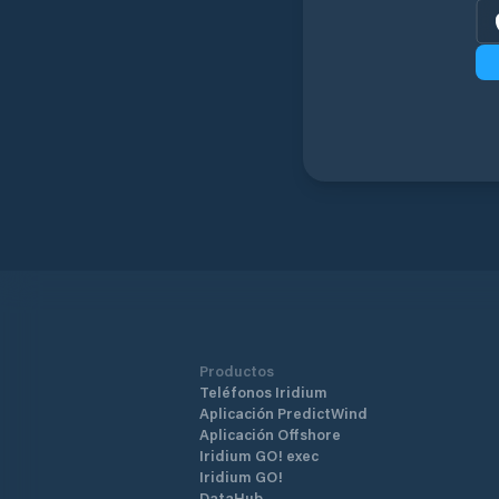
Productos
Teléfonos Iridium
Aplicación PredictWind
Aplicación Offshore
Iridium GO! exec
Iridium GO!
DataHub