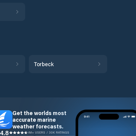
Torbeck
Get the worlds most
accurate marine
weather forecasts.
4.8
1M+ USERS / 30K RATINGS