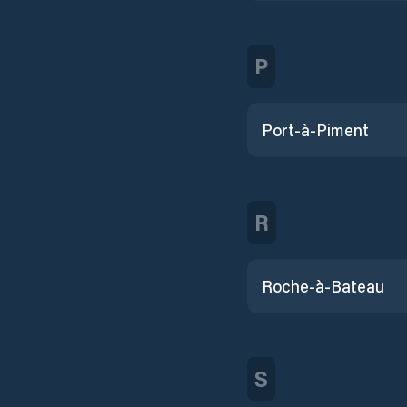
P
Port-à-Piment
R
Roche-à-Bateau
S