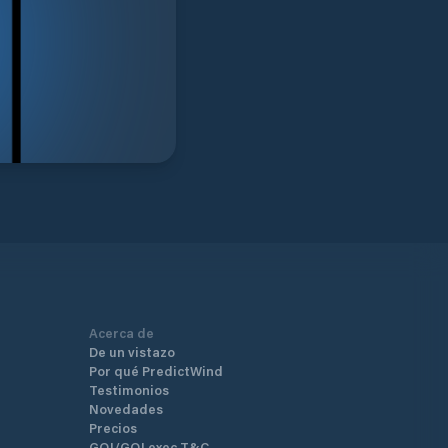
Acerca de
De un vistazo
Por qué PredictWind
Testimonios
Novedades
Precios
GO!/GO! exec T&C