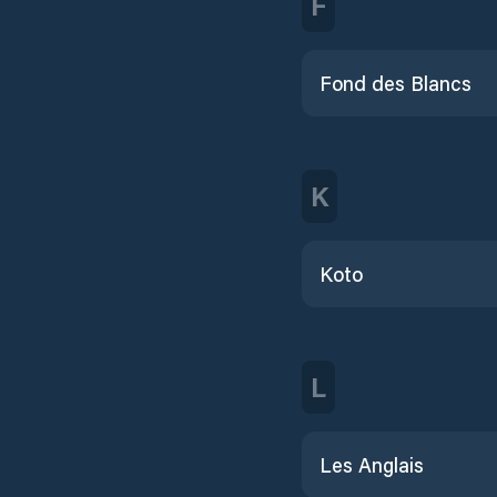
F
Fond des Blancs
K
Koto
L
Les Anglais