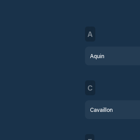
A
Aquin
C
Cavaillon