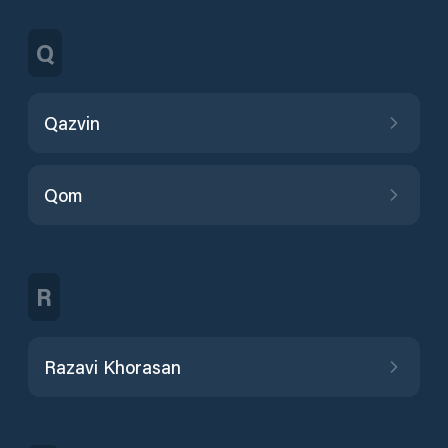
Q
Qazvin
Qom
R
Razavi Khorasan