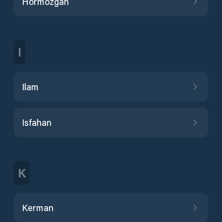
Hormozgan
I
Ilam
Isfahan
K
Kerman