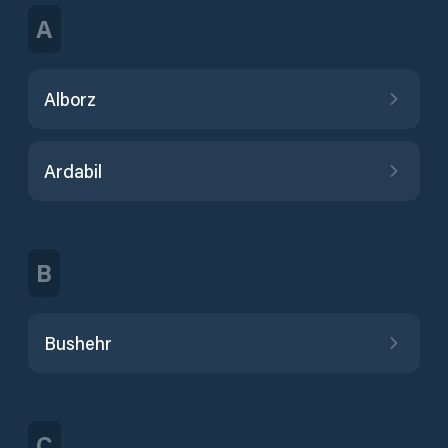
A
Alborz
Ardabil
B
Bushehr
C