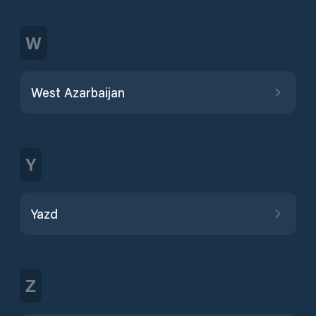
W
West Azarbaijan
Y
Yazd
Z