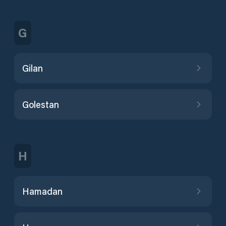
G
Gilan
Golestan
H
Hamadan