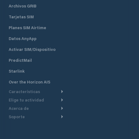
Archivos GRIB
Tarjetas SIM
Planes SIM Airtime
Datos AnyApp
Activar SIM/Dispositivo
PredictMail
Starlink
Over the Horizon AIS
Características
Elige tu actividad
Ruta Meteorológica
Acerca de
Crucero
Ruta para motor
Soporte
De un vistazo
Navegación a motor
Planificación de Salida
Centro de Ayuda
Por qué PredictWind
Regata de yates
Modelos de corriente
Atención al cliente