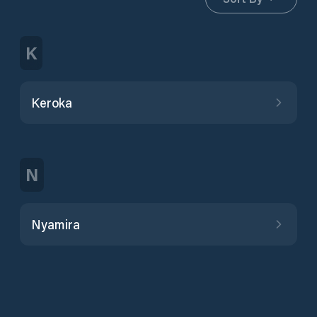
K
Keroka
N
Nyamira