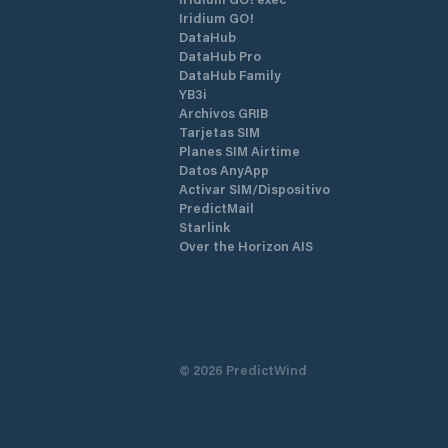
Iridium GO!
DataHub
DataHub Pro
DataHub Family
YB3i
Archivos GRIB
Tarjetas SIM
Planes SIM Airtime
Datos AnyApp
Activar SIM/Dispositivo
PredictMail
Starlink
Over the Horizon AIS
©
2026
PredictWind