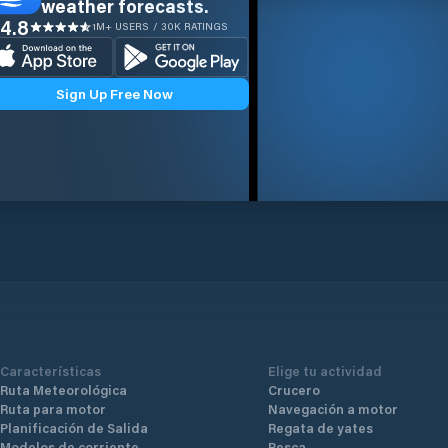
weather forecasts.
4.8
1M+ USERS / 30K RATINGS
Sign Up Free Now
Características
Elige tu actividad
Ruta Meteorológica
Crucero
Ruta para motor
Navegación a motor
Planificación de Salida
Regata de yates
Modelos de corriente
Pesca