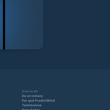
Acerca de
De un vistazo
Por qué PredictWind
Testimonios
Novedades