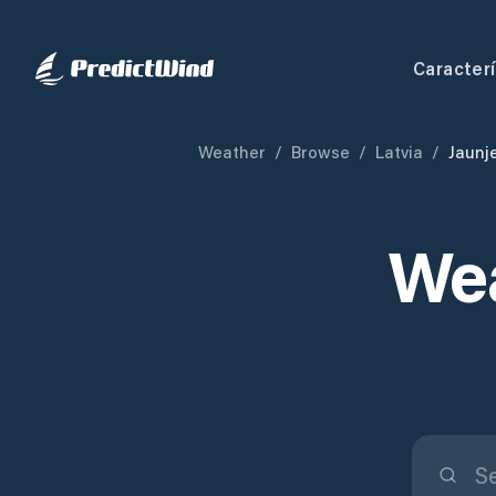
Caracterí
Weather
/
Browse
/
Latvia
/
Jaunj
Wea