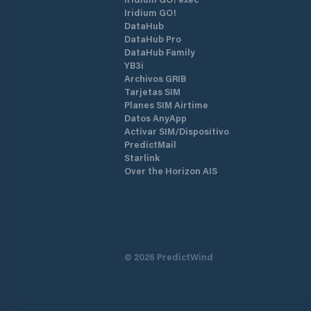
Iridium GO!
DataHub
DataHub Pro
DataHub Family
YB3i
Archivos GRIB
Tarjetas SIM
Planes SIM Airtime
Datos AnyApp
Activar SIM/Dispositivo
PredictMail
Starlink
Over the Horizon AIS
©
2026
PredictWind