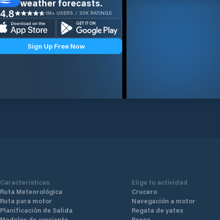
weather forecasts.
4.8
1M+ USERS / 30K RATINGS
Sign Up Free Now
Características
Elige tu actividad
Ruta Meteorológica
Crucero
Ruta para motor
Navegación a motor
Planificación de Salida
Regata de yates
Modelos de corriente
Pesca