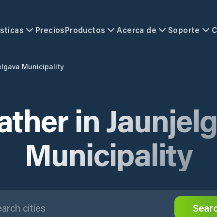
sticas
Precios
Productos
Acerca de
Soporte
C
elgava Municipality
ther in Jaunjel
Municipality
Sear