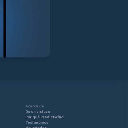
Acerca de
De un vistazo
Por qué PredictWind
Testimonios
Novedades