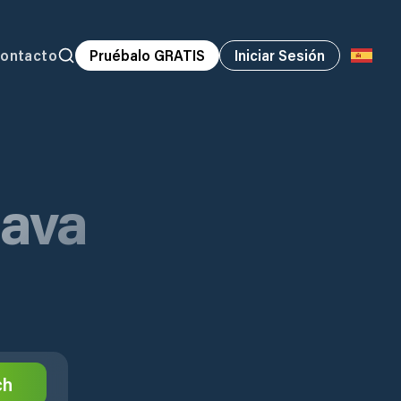
ontacto
Pruébalo GRATIS
Iniciar Sesión
gava
ch