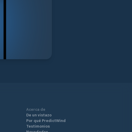
Acerca de
De un vistazo
Por qué PredictWind
Testimonios
Novedades