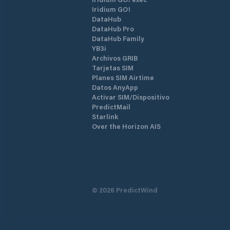
Iridium GO!
DataHub
DataHub Pro
DataHub Family
YB3i
Archivos GRIB
Tarjetas SIM
Planes SIM Airtime
Datos AnyApp
Activar SIM/Dispositivo
PredictMail
Starlink
Over the Horizon AIS
©
2026
PredictWind