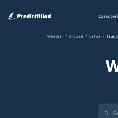
Caracterí
Weather
/
Browse
/
Latvia
/
Jaunpi
W