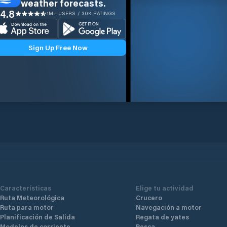
weather forecasts.
4.8
1M+ USERS / 30K RATINGS
Sign Up Free Now
Características
Elige tu actividad
Ruta Meteorológica
Crucero
Ruta para motor
Navegación a motor
Planificación de Salida
Regata de yates
Modelos de corriente
Pesca