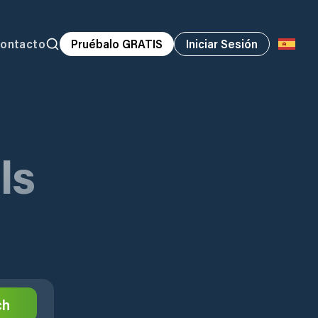
ontacto
Pruébalo GRATIS
Iniciar Sesión
ls
ch