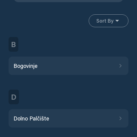
Sort By
B
Bogovinje
D
Dolno Palčište