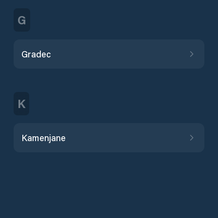
G
Gradec
K
Kamenjane