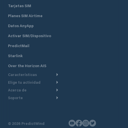
Tarjetas SIM
Planes SIM Airtime
Datos AnyApp
Activar SIM/Dispositivo
PredictMail
Starlink
Over the Horizon AIS
Características
Elige tu actividad
Ruta Meteorológica
Acerca de
Crucero
Ruta para motor
Soporte
De un vistazo
Navegación a motor
Planificación de Salida
Centro de Ayuda
Por qué PredictWind
Regata de yates
Modelos de corriente
Atención al cliente
Testimonios
Pesca
©
2026
PredictWind
Seguimiento GPS
Contáctenos