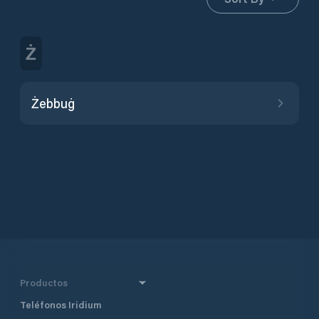
Ż
Żebbuġ
Productos
Teléfonos Iridium