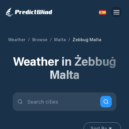
Weather
/
Browse
/
Malta
/
Żebbuġ Malta
Weather in Żebbuġ
Malta
Sort By