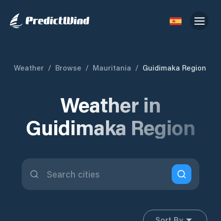
Weather
/
Browse
/
Mauritania
/
Guidimaka Region
Weather in
Guidimaka Region
Sort By