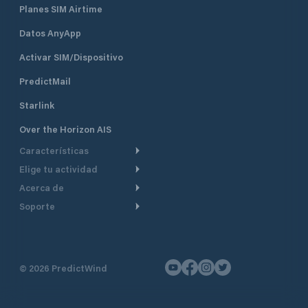
Planes SIM Airtime
Datos AnyApp
Activar SIM/Dispositivo
PredictMail
Starlink
Over the Horizon AIS
Características
Elige tu actividad
Ruta Meteorológica
Acerca de
Crucero
Ruta para motor
Soporte
De un vistazo
Navegación a motor
Planificación de Salida
Centro de Ayuda
Por qué PredictWind
Regata de yates
Modelos de corriente
Atención al cliente
Testimonios
Pesca
©
2026
PredictWind
Seguimiento GPS
Contáctenos
Novedades
Regatas de Botes
Mapas
Precios