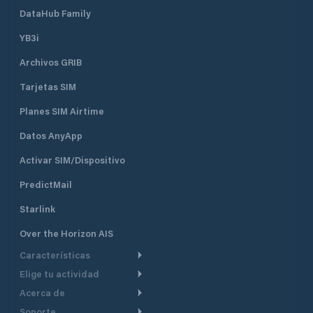
DataHub Family
YB3i
Archivos GRIB
Tarjetas SIM
Planes SIM Airtime
Datos AnyApp
Activar SIM/Dispositivo
PredictMail
Starlink
Over the Horizon AIS
Características
Elige tu actividad
Ruta Meteorológica
Acerca de
Crucero
Ruta para motor
Soporte