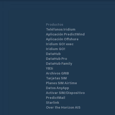
Productos
Teléfonos Iridium
Aplicación PredictWind
Aplicación Offshore
Iridium GO! exec
Iridium GO!
DataHub
DataHub Pro
DataHub Family
YB3i
Archivos GRIB
Tarjetas SIM
Planes SIM Airtime
Datos AnyApp
Activar SIM/Dispositivo
PredictMail
Starlink
Over the Horizon AIS