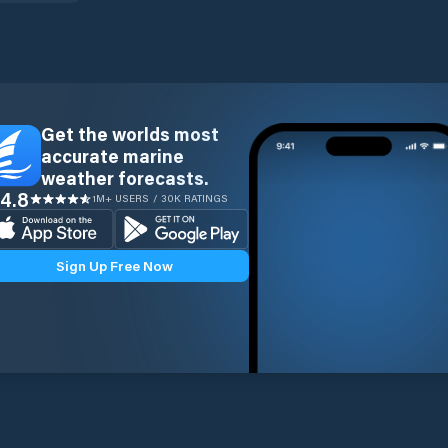
Get the worlds most
accurate marine
weather forecasts.
4.8
1M+ USERS / 30K RATINGS
Sign Up Free Now