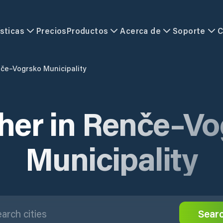
sticas
Precios
Productos
Acerca de
Soporte
C
če–Vogrsko Municipality
her in Renče–Vo
Municipality
Sear