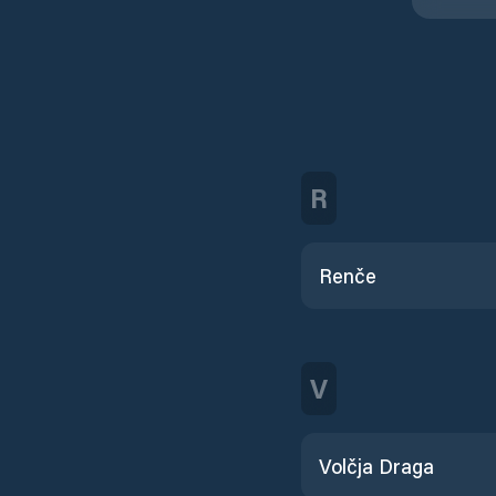
R
Renče
V
Volčja Draga