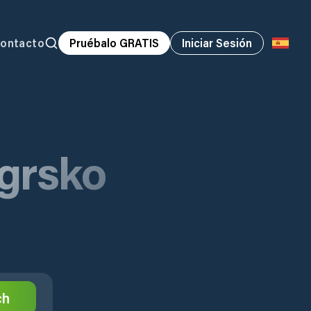
ontacto
Pruébalo GRATIS
Iniciar Sesión
grsko
ch