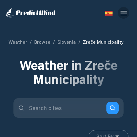
Weather
/
Browse
/
Slovenia
/
Zreče Municipality
Weather in Zreče
Municipality
Sort By