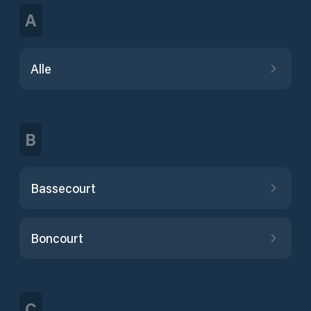
A
Alle
B
Bassecourt
Boncourt
C