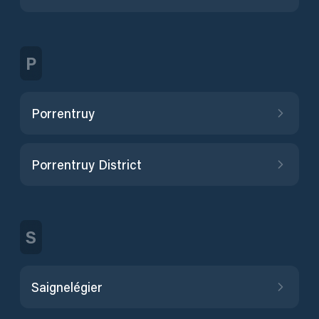
P
Porrentruy
Porrentruy District
S
Saignelégier