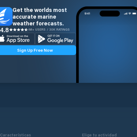
Get the worlds most
accurate marine
weather forecasts.
4.8
1M+ USERS / 30K RATINGS
Sign Up Free Now
Características
Elige tu actividad