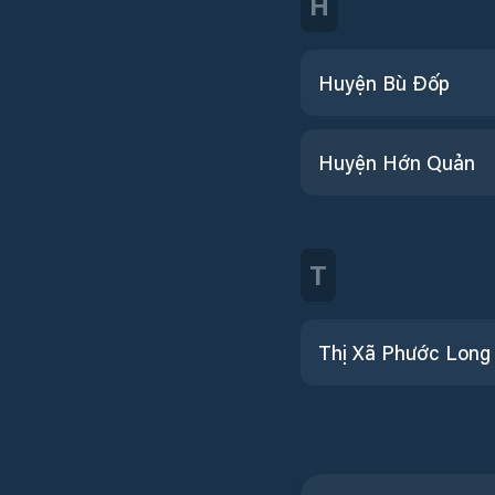
H
Huyện Bù Đốp
Huyện Hớn Quản
T
Thị Xã Phước Long