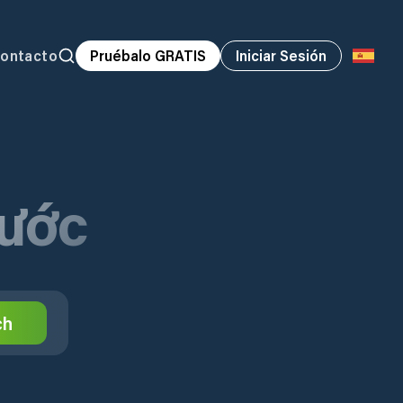
ontacto
Pruébalo GRATIS
Iniciar Sesión
hước
ch