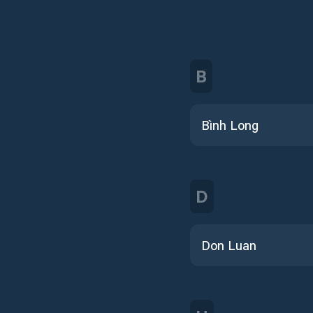
B
Bình Long
D
Don Luan