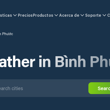
sticas
Precios
Productos
Acerca de
Soporte
C
h Phước
ther in Bình P
Sear