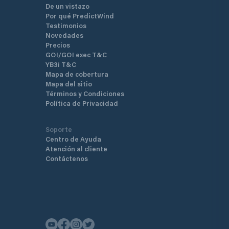
De un vistazo
Por qué PredictWind
Testimonios
Novedades
Precios
GO!/GO! exec T&C
YB3i T&C
Mapa de cobertura
Mapa del sitio
Términos y Condiciones
Política de Privacidad
Soporte
Centro de Ayuda
Atención al cliente
Contáctenos