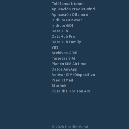
Teléfonos Iridium
Aplicación PredictWind
Aplicación Offshore
Iridium GO! exec
Iridium GO!
DataHub
DataHub Pro
DataHub Family
YB3i
Archivos GRIB
Tarjetas SIM
Planes SIM Airtime
Datos AnyApp
Activar SIM/Dispositivo
PredictMail
Starlink
Over the Horizon AIS
©
2026
PredictWind