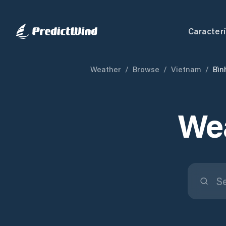
Caracterí
Weather
/
Browse
/
Vietnam
/
Bìn
Wea