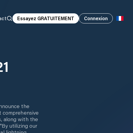
act
Essayez GRATUITEMENT
Connexion
21
 announce the
ost comprehensive
, along with the
By utilizing our
l lightning