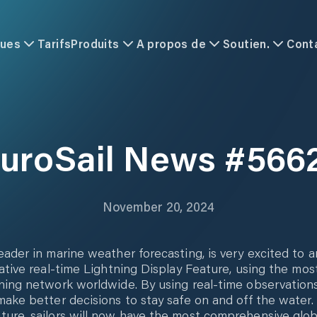
ques
Tarifs
Produits
A propos de
Soutien.
Cont
uroSail News #566
November 20, 2024
eader in marine weather forecasting, is very excited to
vative real-time Lightning Display Feature, using the m
ning network worldwide. By using real-time observations
make better decisions to stay safe on and off the water. "
ure, sailors will now have the most comprehensive globa