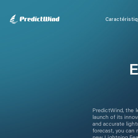
Caractéristi
E
PredictWind, the l
launch of its inno
and accurate light
forecast, you can 
new Lightning Feat