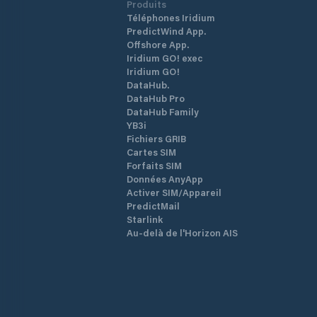
Produits
Téléphones Iridium
PredictWind App.
Offshore App.
Iridium GO! exec
Iridium GO!
DataHub.
DataHub Pro
DataHub Family
YB3i
Fichiers GRIB
Cartes SIM
Forfaits SIM
Données AnyApp
Activer SIM/Appareil
PredictMail
Starlink
Au-delà de l'Horizon AIS