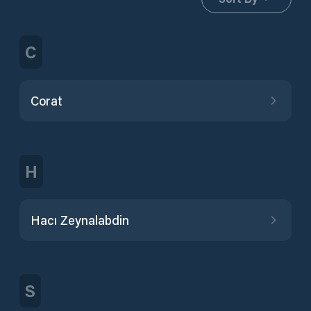
C
Corat
H
Hacı Zeynalabdin
S