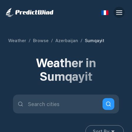
Weather
/
Browse
/
Azerbaijan
/
Sumqayit
Weather in
Sumqayit
Sort By