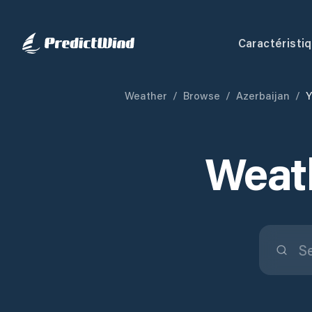
Caractéristi
Weather
/
Browse
/
Azerbaijan
/
Y
Weath