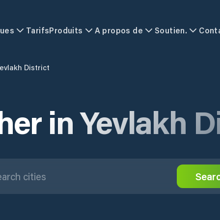
ques
Tarifs
Produits
A propos de
Soutien.
Cont
evlakh District
er in Yevlakh Di
Sear