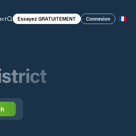
act
Essayez GRATUITEMENT
Connexion
strict
ch