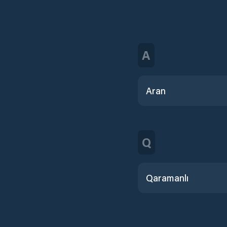
A
Aran
Q
Qaramanlı