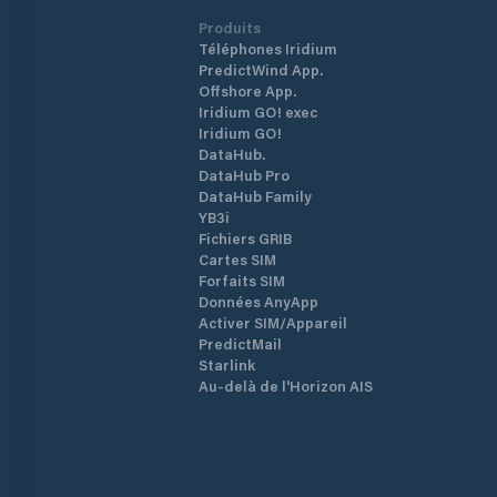
Produits
Téléphones Iridium
PredictWind App.
Offshore App.
Iridium GO! exec
Iridium GO!
DataHub.
DataHub Pro
DataHub Family
YB3i
Fichiers GRIB
Cartes SIM
Forfaits SIM
Données AnyApp
Activer SIM/Appareil
PredictMail
Starlink
Au-delà de l'Horizon AIS