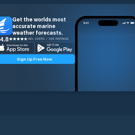
Get the worlds most
accurate marine
weather forecasts.
4.8
1M+ USERS / 30K RATINGS
Sign Up Free Now