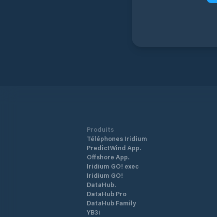
Produits
Téléphones Iridium
PredictWind App.
Offshore App.
Iridium GO! exec
Iridium GO!
DataHub.
DataHub Pro
DataHub Family
YB3i