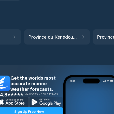
Province du Kénédougou
Provinc
Get the worlds most
accurate marine
weather forecasts.
4.8
1M+ USERS / 30K RATINGS
Sign Up Free Now