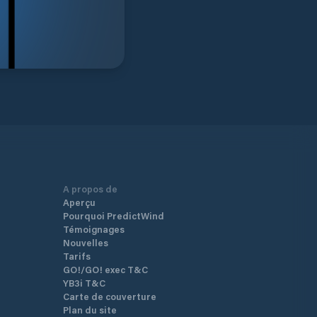
A propos de
Aperçu
Pourquoi PredictWind
Témoignages
Nouvelles
Tarifs
GO!/GO! exec T&C
YB3i T&C
Carte de couverture
Plan du site