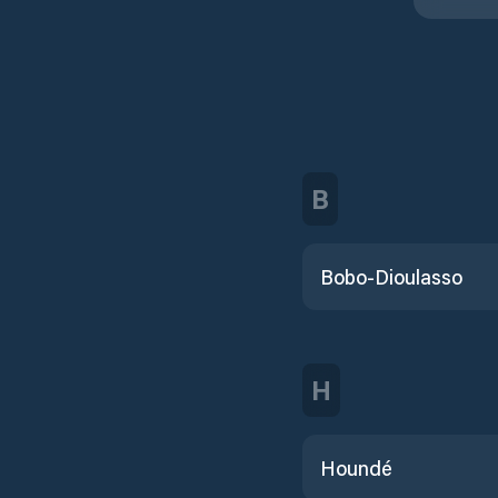
B
Bobo-Dioulasso
H
Houndé