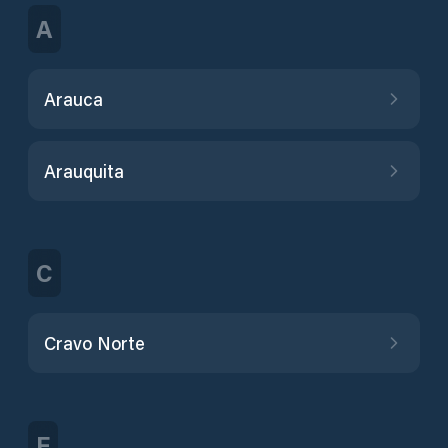
A
Arauca
Arauquita
C
Cravo Norte
F