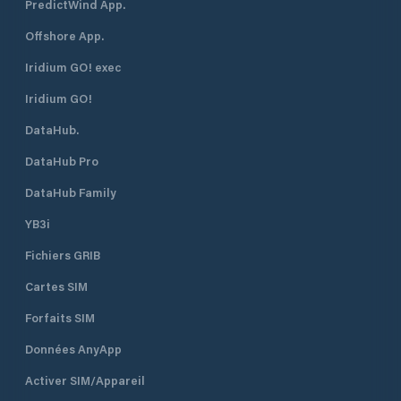
PredictWind App.
Offshore App.
Iridium GO! exec
Iridium GO!
DataHub.
DataHub Pro
DataHub Family
YB3i
Fichiers GRIB
Cartes SIM
Forfaits SIM
Données AnyApp
Activer SIM/Appareil