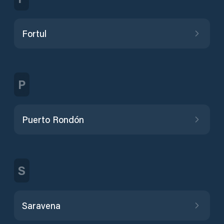
Fortul
P
Puerto Rondón
S
Saravena