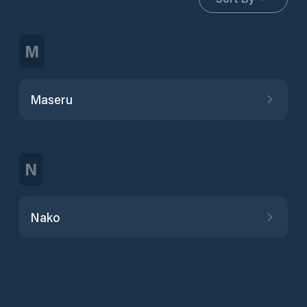
M
Maseru
N
Nako