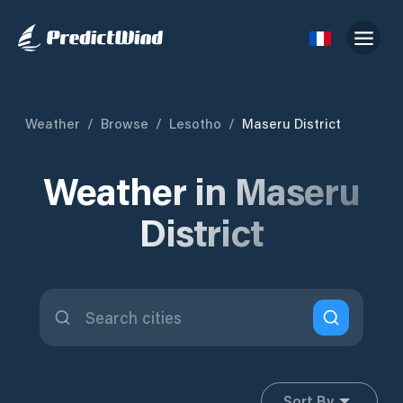
Weather
/
Browse
/
Lesotho
/
Maseru District
Weather in Maseru
District
Sort By