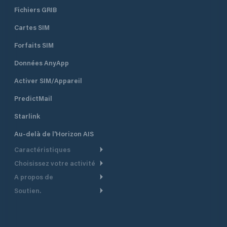
Fichiers GRIB
Cartes SIM
Forfaits SIM
Données AnyApp
Activer SIM/Appareil
PredictMail
Starlink
Au-delà de l'Horizon AIS
Caractéristiques
Choisissez votre activité
Routage Météo
A propos de
Croisière
Routage bateau à moteur
Soutien.
Aperçu
Bateau à moteur
Planification Départ
Centre d’aide
Pourquoi PredictWind
Course de yachts
Modèles de courant
Service client