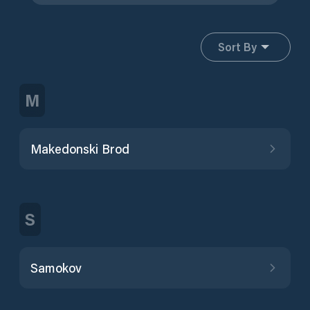
Sort By
M
Makedonski Brod
S
Samokov