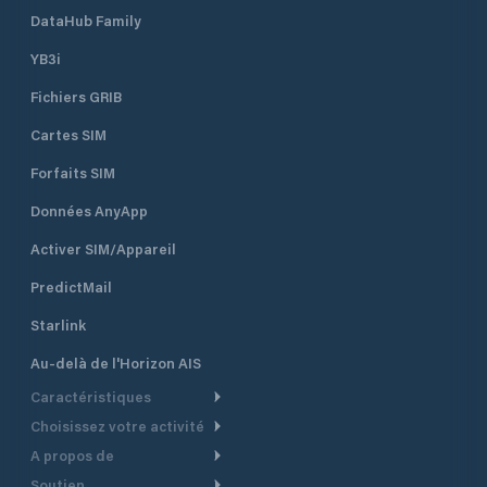
DataHub Family
YB3i
Fichiers GRIB
Cartes SIM
Forfaits SIM
Données AnyApp
Activer SIM/Appareil
PredictMail
Starlink
Au-delà de l'Horizon AIS
Caractéristiques
Choisissez votre activité
Routage Météo
A propos de
Croisière
Routage bateau à moteur
Soutien.