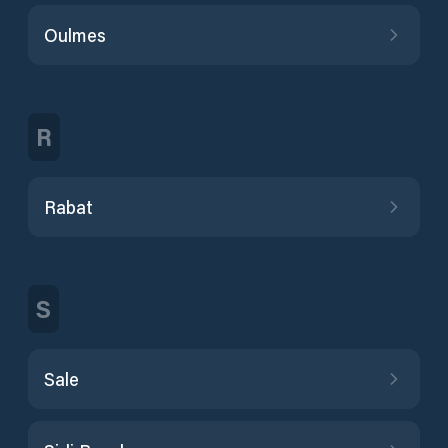
Oulmes
R
Rabat
S
Sale