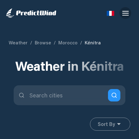
Weather
/
Browse
/
Morocco
/
Kénitra
Weather in Kénitra
Sort By