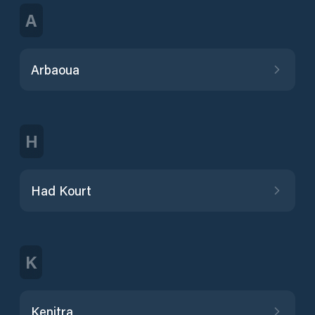
A
Arbaoua
H
Had Kourt
K
Kenitra