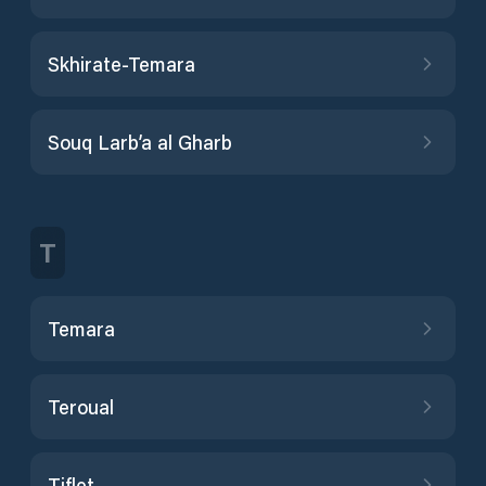
Skhirate-Temara
Souq Larb’a al Gharb
T
Temara
Teroual
Tiflet