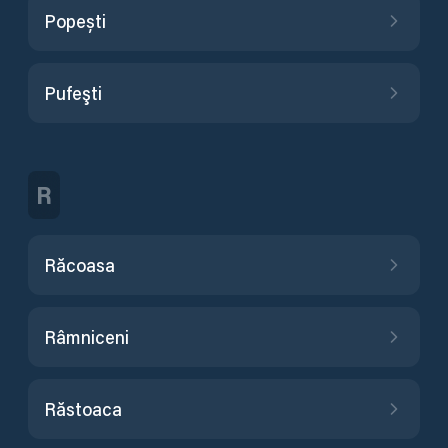
Popești
Pufeşti
R
Răcoasa
Râmniceni
Răstoaca