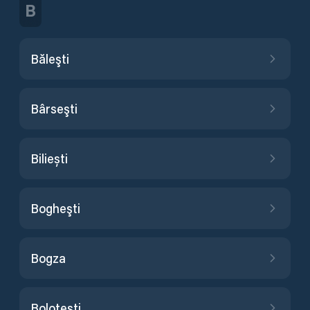
B
Băleşti
Bârseşti
Biliești
Bogheşti
Bogza
Boloteşti