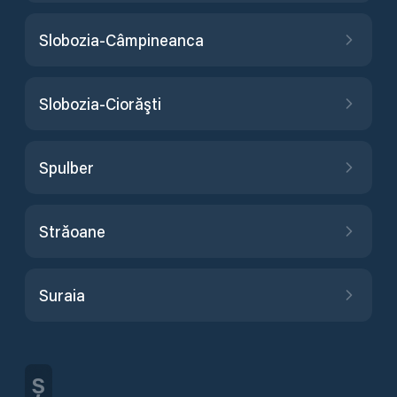
Slobozia-Câmpineanca
Slobozia-Ciorăşti
Spulber
Străoane
Suraia
Ș