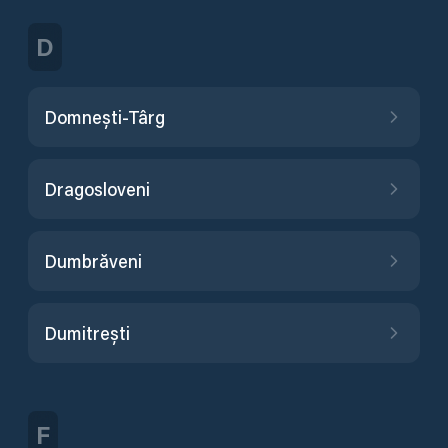
D
Domnești-Târg
Dragosloveni
Dumbrăveni
Dumitrești
F