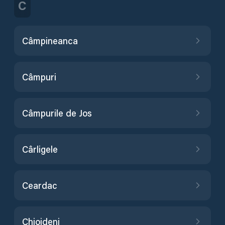
C
Câmpineanca
Câmpuri
Câmpurile de Jos
Cârligele
Ceardac
Chiojdeni