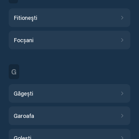
Fitioneşti
Focșani
G
Găgești
Garoafa
Goleşti