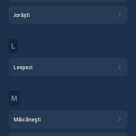
Jorăști
L
Lespezi
M
Măicăneşti