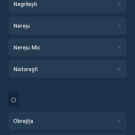
Negrilești
Nereju
Nereju Mic
Nistoreşti
O
Obrejița