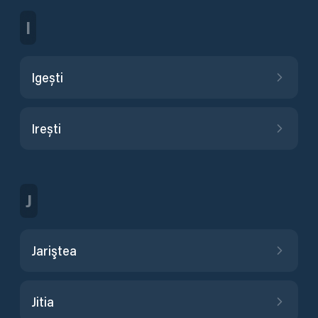
I
Igești
Irești
J
Jariştea
Jitia