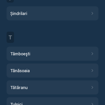
Șindrilari
T
Tâmboeşti
Tănăsoaia
Tătăranu
Tulnici