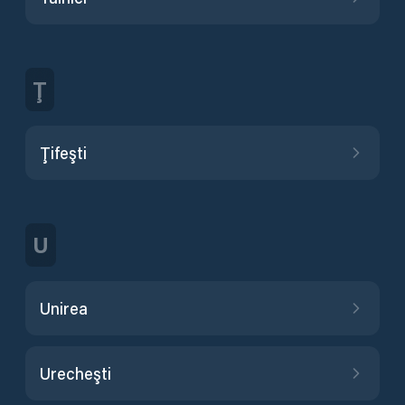
Ţ
Ţifeşti
U
Unirea
Urecheşti