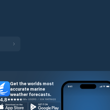
Get the worlds most
accurate marine
weather forecasts.
4.8
1M+ USERS / 30K RATINGS