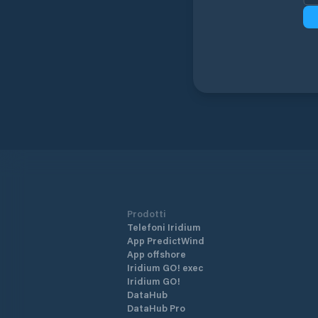
Prodotti
Telefoni Iridium
App PredictWind
App offshore
Iridium GO! exec
Iridium GO!
DataHub
DataHub Pro