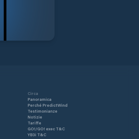
Circa
Panoramica
Perché PredictWind
Testimonianze
Notizie
Tariffe
GO!/GO! exec T&C
YB3i T&C