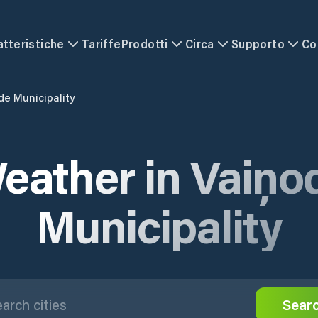
atteristiche
Tariffe
Prodotti
Circa
Supporto
Co
de Municipality
eather in Vaiņo
Municipality
Sear