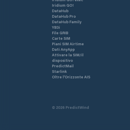
Iridium GO!
DataHub
DataHub Pro
DataHub Family
YB3i
File GRIB
Carte SIM
Piani SIM Airtime
Dati AnyApp
Attivare la SIM/il
dispositivo
PredictMail
Starlink
Oltre l'Orizzonte AIS
©
2026
PredictWind