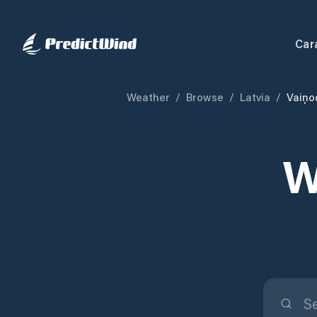
Car
Weather
/
Browse
/
Latvia
/
Vaiņo
W