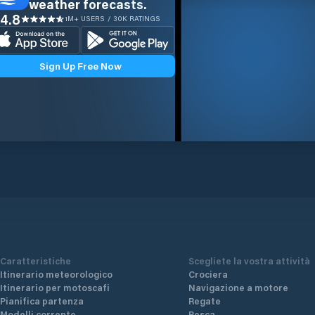
weather forecasts.
4.8
1M+ USERS / 30K RATINGS
Sign Up Free Now
Caratteristiche
Scegliete la vostra attività
Itinerario meteorologico
Crociera
Itinerario per motoscafi
Navigazione a motore
Pianifica partenza
Regate
Modelli corrente
Pesca