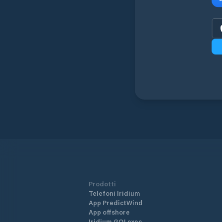
Prodotti
Telefoni Iridium
App PredictWind
App offshore
Iridium GO! exec