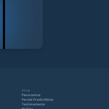
Circa
Panoramica
Perché PredictWind
Testimonianze
Notizie