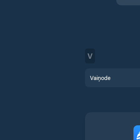
V
Vaiņode