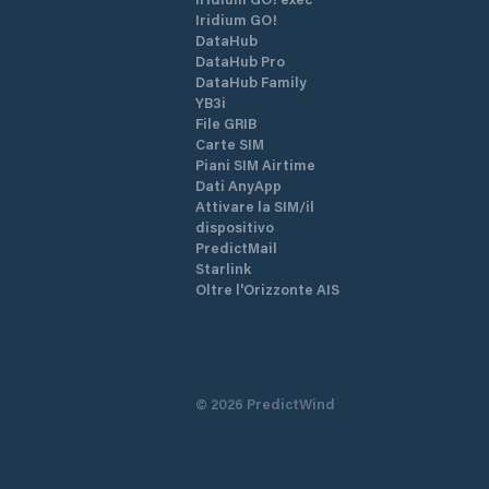
Iridium GO!
DataHub
DataHub Pro
DataHub Family
YB3i
File GRIB
Carte SIM
Piani SIM Airtime
Dati AnyApp
Attivare la SIM/il
dispositivo
PredictMail
Starlink
Oltre l'Orizzonte AIS
©
2026
PredictWind