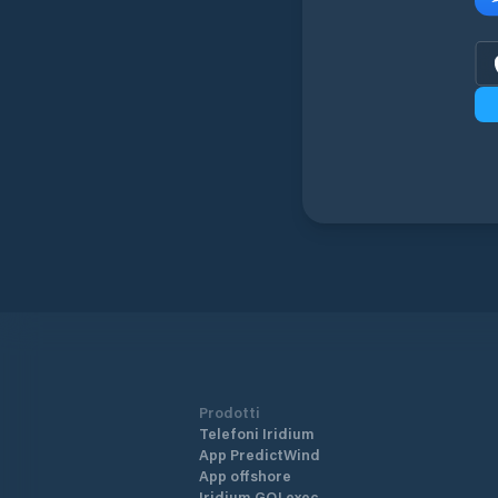
Prodotti
Telefoni Iridium
App PredictWind
App offshore
Iridium GO! exec