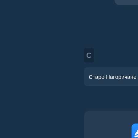
С
Старо Нагоричане