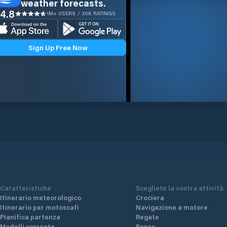
weather forecasts.
4.8
1M+ USERS / 30K RATINGS
Sign Up Free Now
Caratteristiche
Scegliete la vostra attività
Itinerario meteorologico
Crociera
Itinerario per motoscafi
Navigazione a motore
Pianifica partenza
Regate
Modelli corrente
Pesca