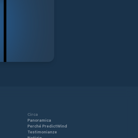
Circa
Panoramica
Perché PredictWind
Testimonianze
Notizie