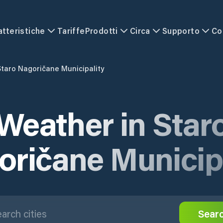
atteristiche
Tariffe
Prodotti
Circa
Supporto
Co
Staro Nagoričane Municipality
Weather in Star
oričane Municipa
Sear