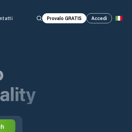
ntatti
Provalo GRATIS
Accedi
o
lity
ch