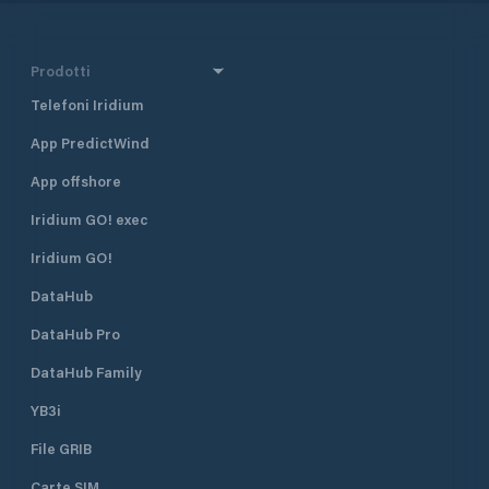
Prodotti
Telefoni Iridium
App PredictWind
App offshore
Iridium GO! exec
Iridium GO!
DataHub
DataHub Pro
DataHub Family
YB3i
File GRIB
Carte SIM