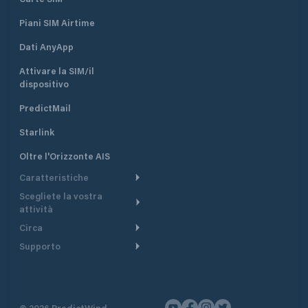
Piani SIM Airtime
Dati AnyApp
Attivare la SIM/il
dispositivo
PredictMail
Starlink
Oltre l'Orizzonte AIS
Caratteristiche
Scegliete la vostra
Itinerario meteorologico
attività
Itinerario per motoscafi
Circa
Crociera
Supporto
Pianifica partenza
Panoramica
Navigazione a motore
Centro assistenza
Modelli corrente
Perché PredictWind
Regate
Assistenza clienti
Tracciamento GPS
Testimonianze
Pesca
©
2026
PredictWind