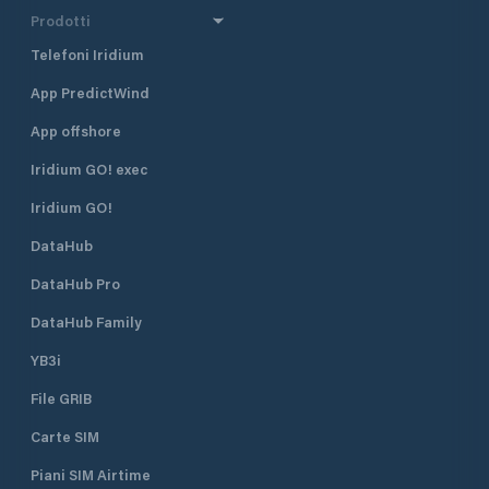
Prodotti
Telefoni Iridium
App PredictWind
App offshore
Iridium GO! exec
Iridium GO!
DataHub
DataHub Pro
DataHub Family
YB3i
File GRIB
Carte SIM
Piani SIM Airtime