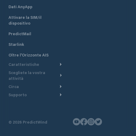
Dati AnyApp
Attivare la SIM/il
dispositivo
PredictMail
Starlink
Oltre l'Orizzonte AIS
Caratteristiche
Scegliete la vostra
Itinerario meteorologico
attività
Itinerario per motoscafi
Circa
Crociera
Supporto
Pianifica partenza
Panoramica
Navigazione a motore
Centro assistenza
Modelli corrente
Perché PredictWind
Regate
Assistenza clienti
Tracciamento GPS
Testimonianze
Pesca
©
2026
PredictWind
Contatto
Mappe
Notizie
Regate con dinghy