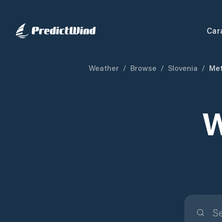
Car
Weather
/
Browse
/
Slovenia
/
Met
W