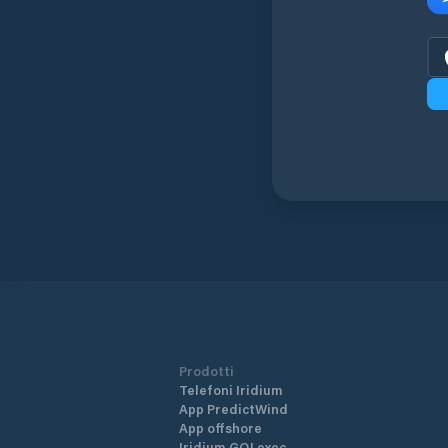
Prodotti
Telefoni Iridium
App PredictWind
App offshore
Iridium GO! exec