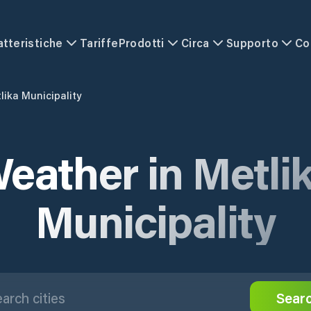
atteristiche
Tariffe
Prodotti
Circa
Supporto
Co
lika Municipality
eather in Metli
Municipality
Sear