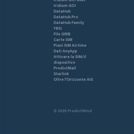
Iridium GO!
DataHub
DataHub Pro
DataHub Family
YB3i
File GRIB
Carte SIM
Piani SIM Airtime
Dati AnyApp
Attivare la SIM/il
dispositivo
PredictMail
Starlink
Oltre l'Orizzonte AIS
©
2026
PredictWind