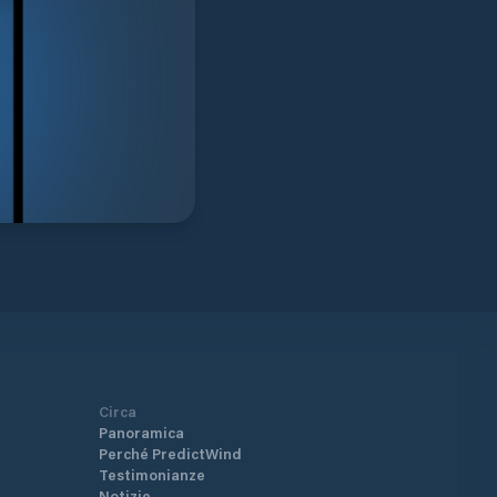
Circa
Panoramica
Perché PredictWind
Testimonianze
Notizie