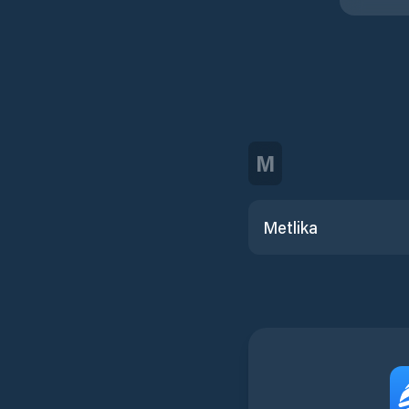
M
Metlika