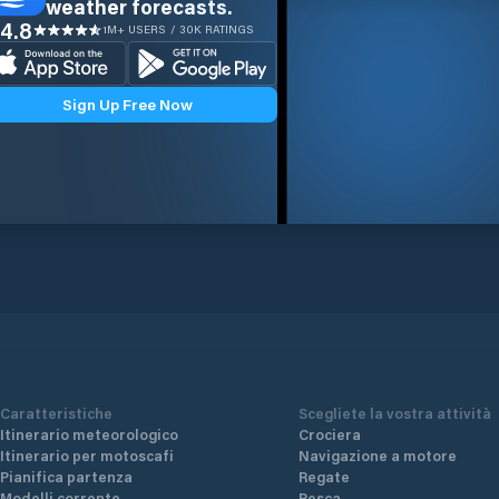
weather forecasts.
4.8
1M+ USERS / 30K RATINGS
Sign Up Free Now
Caratteristiche
Scegliete la vostra attività
Itinerario meteorologico
Crociera
Itinerario per motoscafi
Navigazione a motore
Pianifica partenza
Regate
Modelli corrente
Pesca