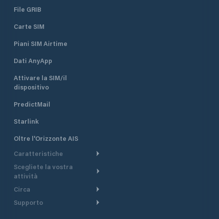
File GRIB
Carte SIM
Piani SIM Airtime
Dati AnyApp
Attivare la SIM/il
dispositivo
PredictMail
Starlink
Oltre l'Orizzonte AIS
Caratteristiche
Scegliete la vostra
Itinerario meteorologico
attività
Itinerario per motoscafi
Circa
Crociera
Supporto
Pianifica partenza
Panoramica
Navigazione a motore
Centro assistenza