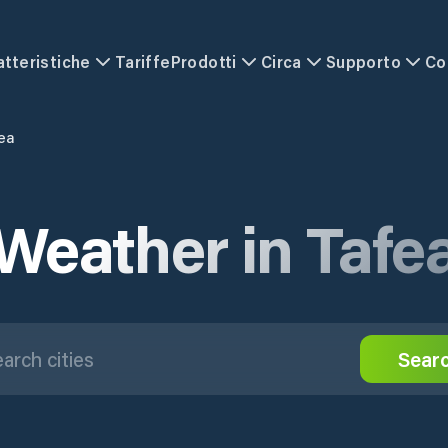
atteristiche
Tariffe
Prodotti
Circa
Supporto
Co
ea
Weather in Tafe
Sear