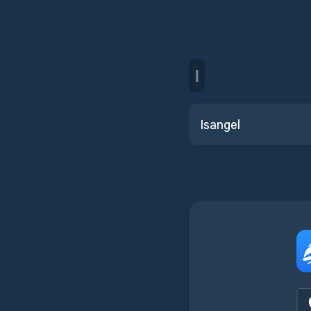
I
Isangel