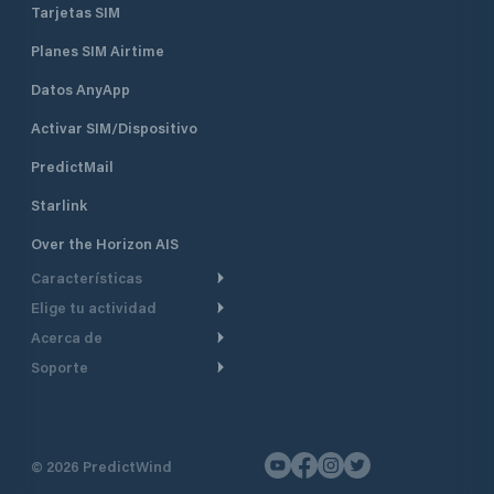
Tarjetas SIM
Planes SIM Airtime
Datos AnyApp
Activar SIM/Dispositivo
PredictMail
Starlink
Over the Horizon AIS
Características
Elige tu actividad
Ruta Meteorológica
Acerca de
Crucero
Ruta para motor
Soporte
De un vistazo
Navegación a motor
Planificación de Salida
Centro de Ayuda
Por qué PredictWind
Regata de yates
Modelos de corriente
Atención al cliente
Testimonios
Pesca
©
2026
PredictWind
Seguimiento GPS
Contáctenos
Novedades