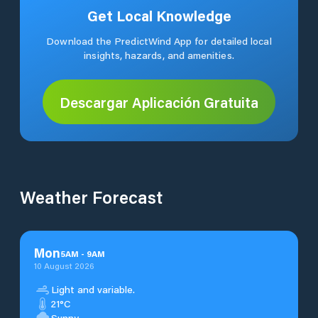
Get Local Knowledge
Download the PredictWind App for detailed local
insights, hazards, and amenities.
Descargar Aplicación Gratuita
Weather Forecast
Mon
5
AM
-
9
AM
10 August 2026
Light and variable.
21°C
Sunny