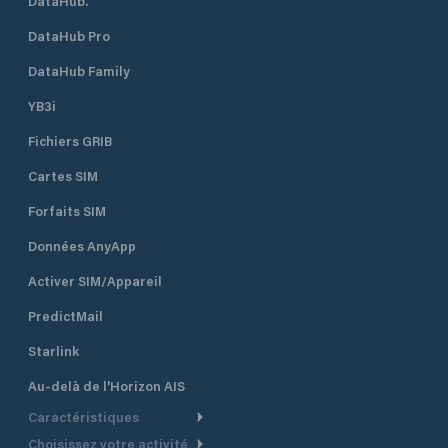
DataHub.
DataHub Pro
DataHub Family
YB3i
Fichiers GRIB
Cartes SIM
Forfaits SIM
Données AnyApp
Activer SIM/Appareil
PredictMail
Starlink
Au-delà de l'Horizon AIS
Caractéristiques
Choisissez votre activité
Routage Météo