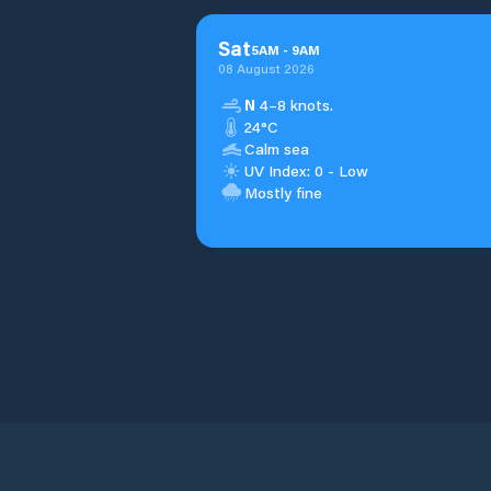
Sat
5
AM
-
9
AM
08 August 2026
N
4–8 knots.
24°C
Calm sea
UV Index: 0 - Low
Mostly fine