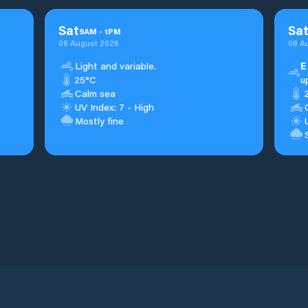
Sat
Sa
9
AM
-
1
PM
08 August 2026
08 A
Light and variable.
E
25°C
u
Calm sea
UV Index: 7 - High
Mostly fine