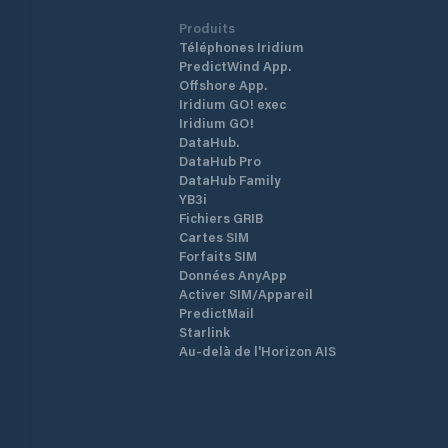
Produits
Téléphones Iridium
PredictWind App.
Offshore App.
Iridium GO! exec
Iridium GO!
DataHub.
DataHub Pro
DataHub Family
YB3i
Fichiers GRIB
Cartes SIM
Forfaits SIM
Données AnyApp
Activer SIM/Appareil
PredictMail
Starlink
Au-delà de l'Horizon AIS