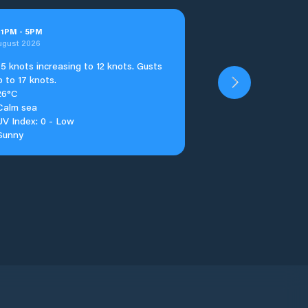
t
1
PM
-
5
PM
ugust 2026
5 knots increasing to 12 knots. Gusts
p to 17 knots.
26°C
Calm sea
UV Index: 0 - Low
Sunny