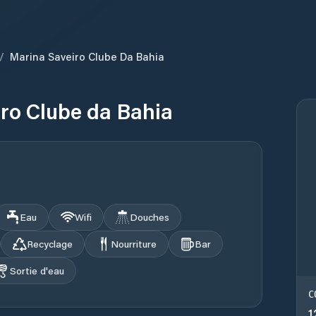
/
Marina Saveiro Clube Da Bahia
ro Clube da Bahia
Eau
Wifi
Douches
Recyclage
Nourriture
Bar
Sortie d'eau
C
1