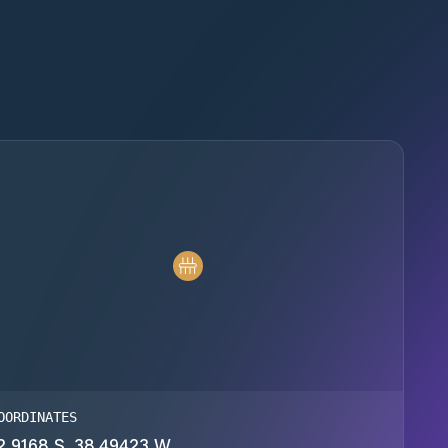
OORDINATES
2.9168 S, 38.49423 W