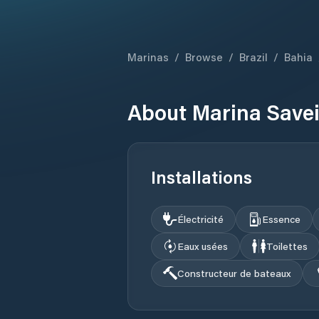
Marinas
/
Browse
/
Brazil
/
Bahia
About
Marina Savei
Installations
Électricité
Essence
Eaux usées
Toilettes
Constructeur de bateaux