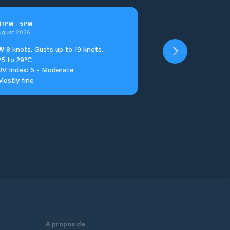
n
1
PM
-
5
PM
ugust 2026
W
8 knots. Gusts up to 19 knots.
25 to 29°C
UV Index: 5 - Moderate
Mostly fine
A propos de