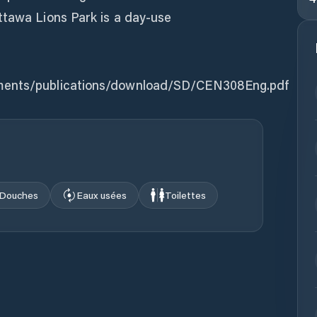
ttawa Lions Park is a day-use
uments/publications/download/SD/CEN308Eng.pdf
Douches
Eaux usées
Toilettes