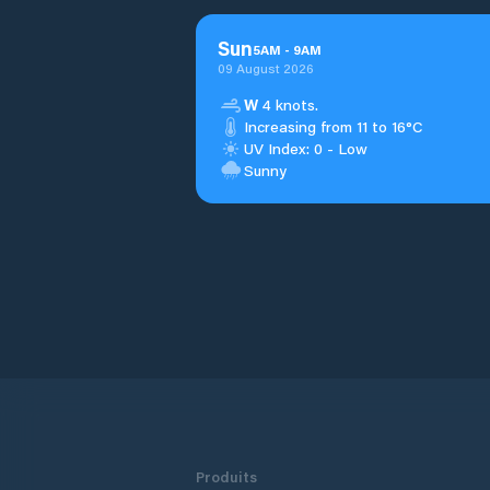
Sun
5
AM
-
9
AM
09 August 2026
W
4 knots.
Increasing from 11 to 16°C
UV Index: 0 - Low
Sunny
Produits