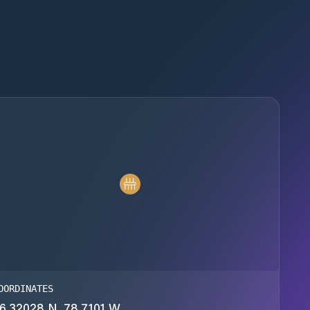
OORDINATES
6.32028 N, 78.7101 W