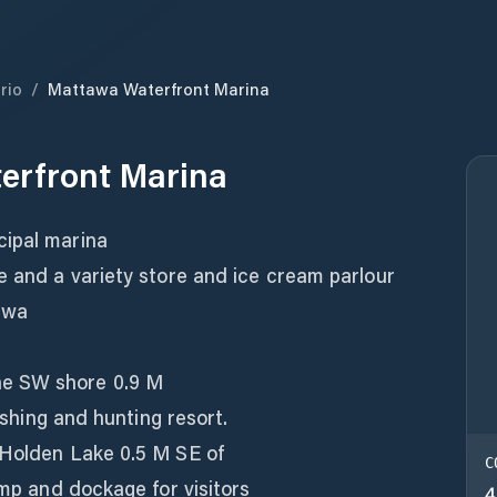
rio
/
Mattawa Waterfront Marina
erfront Marina
cipal marina
e and a variety store and ice cream parlour
awa
e SW shore 0.9 M
fishing and hunting resort.
 Holden Lake 0.5 M SE of
C
amp and dockage for visitors
4