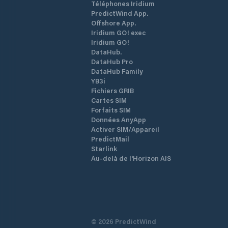
Téléphones Iridium
PredictWind App.
Offshore App.
Iridium GO! exec
Iridium GO!
DataHub.
DataHub Pro
DataHub Family
YB3i
Fichiers GRIB
Cartes SIM
Forfaits SIM
Données AnyApp
Activer SIM/Appareil
PredictMail
Starlink
Au-delà de l'Horizon AIS
©
2026
PredictWind