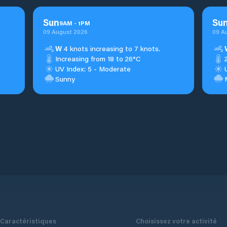
Sun
Su
9
AM
-
1
PM
09 August 2026
09 A
W
4 knots increasing to 7 knots.
Increasing from 18 to 26°C
UV Index: 5 - Moderate
Sunny
Caractéristiques
Choisissez votre activité