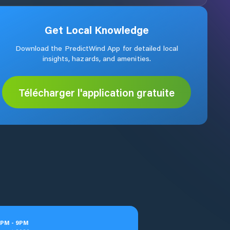
Get Local Knowledge
Download the PredictWind App for detailed local
insights, hazards, and amenities.
Télécharger l'application gratuite
PM
-
9
PM