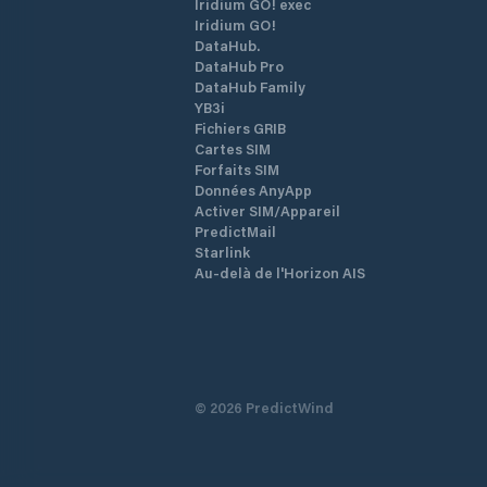
Iridium GO! exec
Iridium GO!
DataHub.
DataHub Pro
DataHub Family
YB3i
Fichiers GRIB
Cartes SIM
Forfaits SIM
Données AnyApp
Activer SIM/Appareil
PredictMail
Starlink
Au-delà de l'Horizon AIS
©
2026
PredictWind