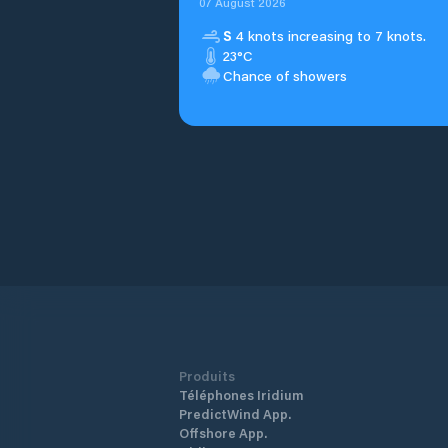
07 August 2026
S
4 knots increasing to 7 knots.
23°C
Chance of showers
Produits
Téléphones Iridium
PredictWind App.
Offshore App.