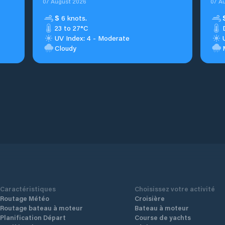
07 August 2026
07 A
S
6 knots.
23 to 27°C
UV Index: 4 - Moderate
Cloudy
Caractéristiques
Choisissez votre activité
Routage Météo
Croisière
Routage bateau à moteur
Bateau à moteur
Planification Départ
Course de yachts