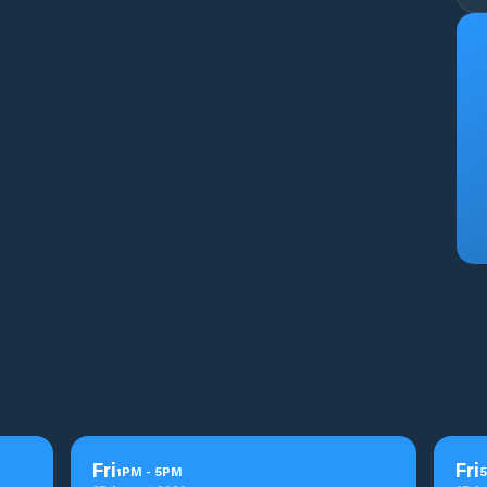
Fri
Fri
1
PM
-
5
PM
5