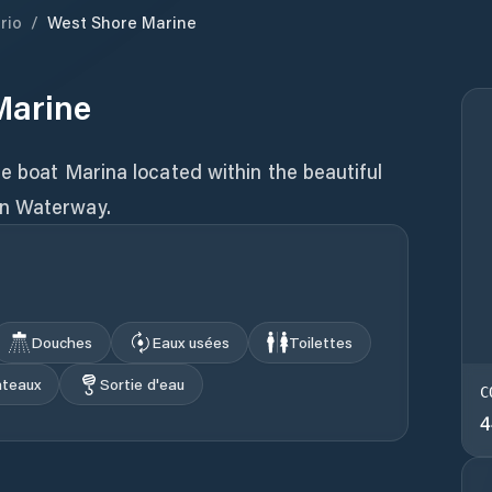
rio
/
West Shore Marine
Marine
ce boat Marina located within the beautiful
rn Waterway.
Douches
Eaux usées
Toilettes
ateaux
Sortie d'eau
C
4