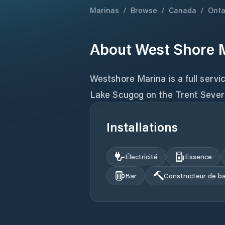
Marinas
/
Browse
/
Canada
/
Onta
About
West Shore 
Westshore Marina is a full servi
Lake Scugog on the Trent Seve
Installations
Électricité
Essence
Bar
Constructeur de b