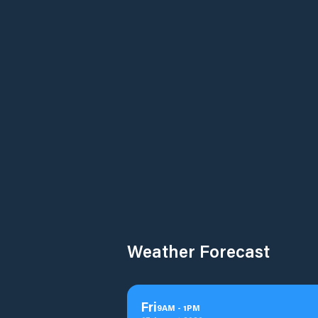
Weather Forecast
Fri
9
AM
-
1
PM