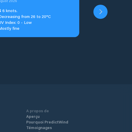
ugust 2026
S
6 knots.
Decreasing from 26 to 20°C
UV Index: 0 - Low
Mostly fine
A propos de
Aperçu
Pourquoi PredictWind
Témoignages