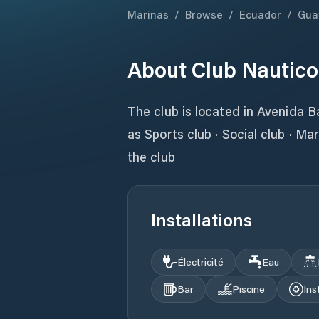
Marinas
/
Browse
/
Ecuador
/
Gua
About
Club Nautico
The club is located in Avenida B
as Sports club · Social club · Ma
the club
Installations
Électricité
Eau
Bar
Piscine
Ins