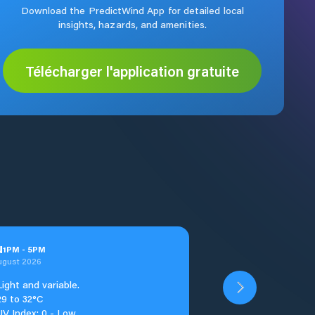
Download the PredictWind App for detailed local
insights, hazards, and amenities.
Télécharger l'application gratuite
u
1
PM
-
5
PM
ugust 2026
Light and variable.
29 to 32°C
UV Index: 0 - Low