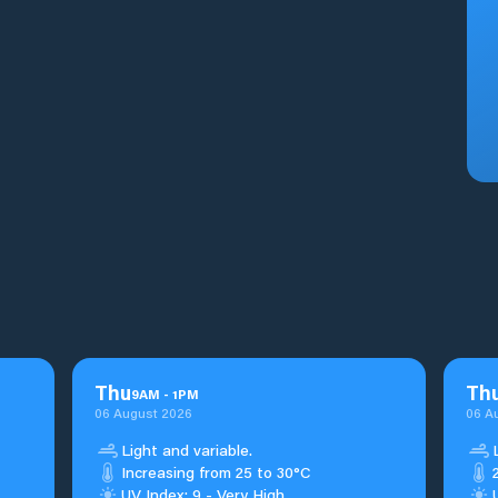
Thu
Th
9
AM
-
1
PM
06 August 2026
06 A
Light and variable.
Increasing from 25 to 30°C
UV Index: 9 - Very High