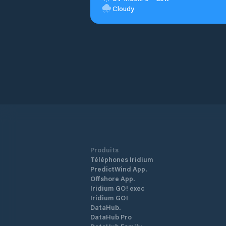
Cloudy
Produits
Téléphones Iridium
PredictWind App.
Offshore App.
Iridium GO! exec
Iridium GO!
DataHub.
DataHub Pro