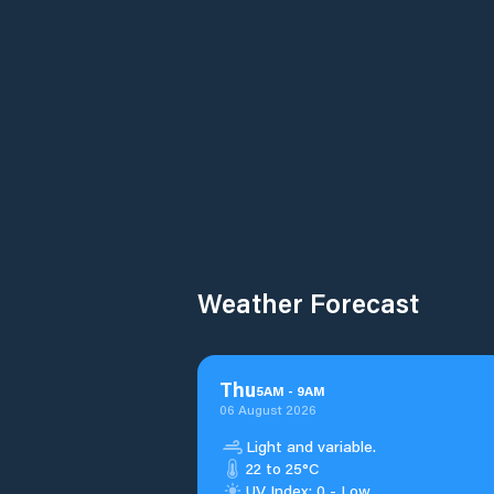
Weather Forecast
Thu
5
AM
-
9
AM
06 August 2026
Light and variable.
22 to 25°C
UV Index: 0 - Low