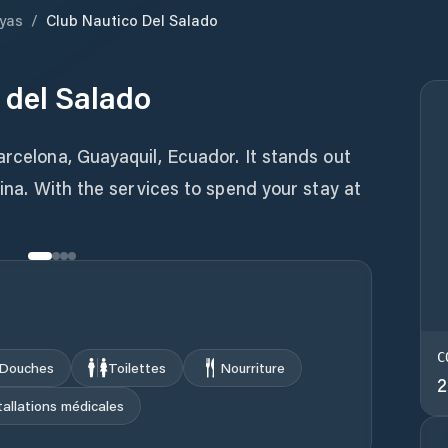
yas
/
Club Nautico Del Salado
 del Salado
arcelona, Guayaquil, Ecuador. It stands out
rina. With the services to spend your stay at
C
Douches
Toilettes
Nourriture
2
tallations médicales