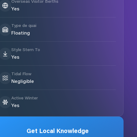
Overseas Visitor Berths
Yes
Type de quai
Floating
Style Stern To
Yes
Tidal Flow
Negligible
Active Winter
Yes
Get Local Knowledge