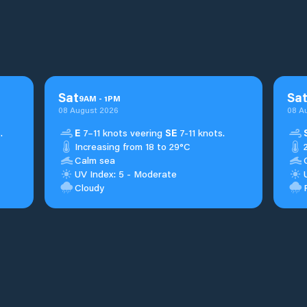
Sat
Sa
9
AM
-
1
PM
08 August 2026
08 A
.
E
7–11 knots veering
SE
7-11 knots.
Increasing from 18 to 29°C
Calm sea
UV Index: 5 - Moderate
Cloudy