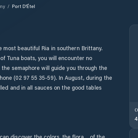
any
/
Port D'Étel
 most beautiful Ria in southern Brittany.
 of Tuna boats, you will encounter no
y, the semaphore will guide you through the
hone (02 97 55 35-59). In August, during the
illed and in all sauces on the good tables
C
4
can discover the colors, the flora… of the