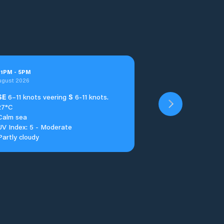
t
1
PM
-
5
PM
ugust 2026
SE
6–11 knots veering
S
6-11 knots.
27°C
Calm sea
UV Index: 5 - Moderate
Partly cloudy