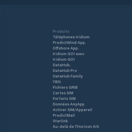
Produits
Téléphones Iridium
PredictWind App.
Offshore App.
Iridium GO! exec
Iridium GO!
DataHub.
DataHub Pro
DataHub Family
YB3i
Fichiers GRIB
Cartes SIM
Forfaits SIM
Données AnyApp
Activer SIM/Appareil
PredictMail
Starlink
Au-delà de l'Horizon AIS