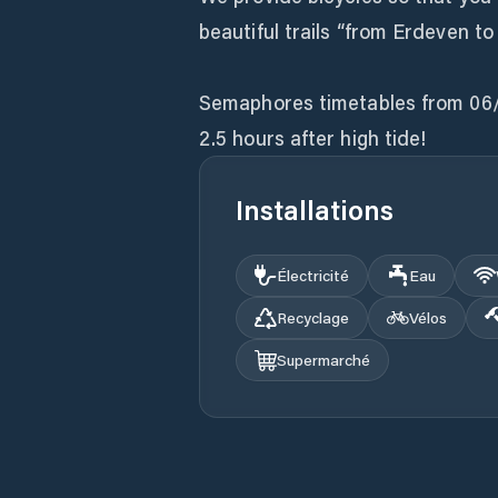
beautiful trails “from Erdeven to
Semaphores timetables from 06/1
2.5 hours after high tide!
Installations
Électricité
Eau
Recyclage
Vélos
Supermarché