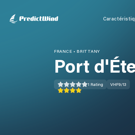
Caractéristi
FRANCE
•
BRITTANY
Port d'Éte
1
Rating
VHF
9/13