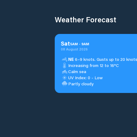
Weather Forecast
Sat
5
AM
-
9
AM
08 August 2026
NE
6–9 knots. Gusts up to 20 knots
Increasing from 12 to 16°C
Calm sea
UV Index: 0 - Low
Partly cloudy