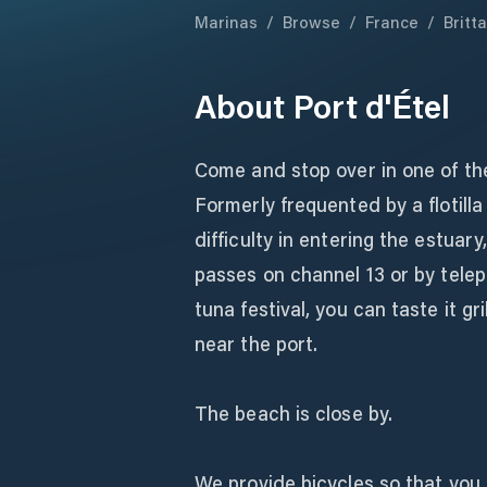
Marinas
/
Browse
/
France
/
Britt
About
Port d'Étel
Come and stop over in one of the
Formerly frequented by a flotilla
difficulty in entering the estuar
passes on channel 13 or by telep
tuna festival, you can taste it gr
near the port.
The beach is close by.
We provide bicycles so that you 