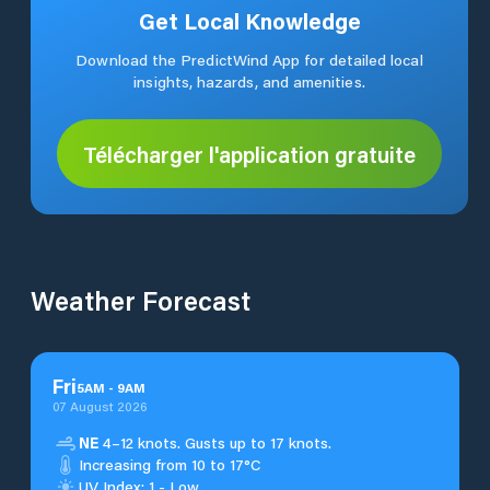
Get Local Knowledge
Download the PredictWind App for detailed local
insights, hazards, and amenities.
Télécharger l'application gratuite
Weather Forecast
Fri
5
AM
-
9
AM
07 August 2026
NE
4–12 knots. Gusts up to 17 knots.
Increasing from 10 to 17°C
UV Index: 1 - Low