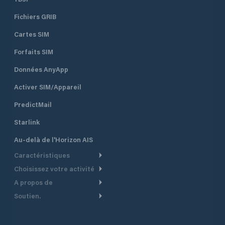
Fichiers GRIB
Cartes SIM
Forfaits SIM
Données AnyApp
Activer SIM/Appareil
PredictMail
Starlink
Au-delà de l'Horizon AIS
Caractéristiques
Choisissez votre activité
Routage Météo
A propos de
Croisière
Routage bateau à moteur
Soutien.
Aperçu
Bateau à moteur
Planification Départ
Centre d’aide
Pourquoi PredictWind
Course de yachts
Modèles de courant