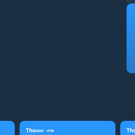
Thu
Th
9
AM
-
1
PM