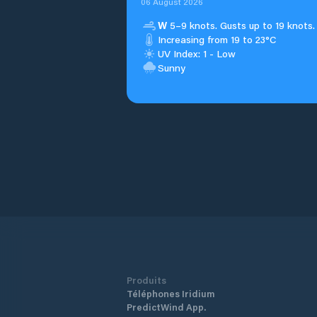
06 August 2026
W
5–9 knots. Gusts up to 19 knots.
Increasing from 19 to 23°C
UV Index: 1 - Low
Sunny
Produits
Téléphones Iridium
PredictWind App.