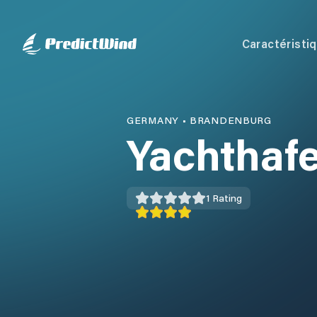
Caractéristi
GERMANY
•
BRANDENBURG
Yachthaf
1
Rating