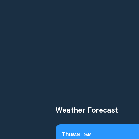
Weather Forecast
Thu
5
AM
-
9
AM