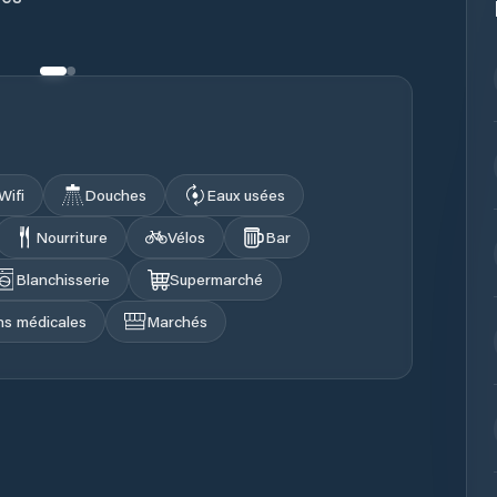
Wifi
Douches
Eaux usées
Nourriture
Vélos
Bar
Blanchisserie
Supermarché
ons médicales
Marchés