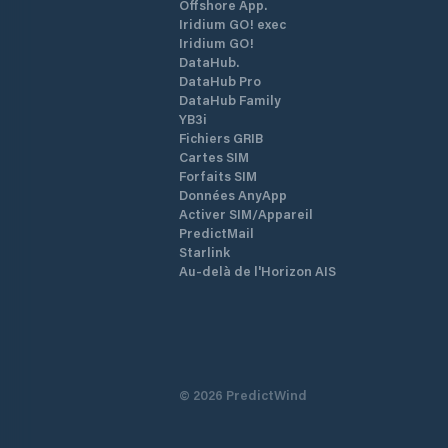
Offshore App.
Iridium GO! exec
Iridium GO!
DataHub.
DataHub Pro
DataHub Family
YB3i
Fichiers GRIB
Cartes SIM
Forfaits SIM
Données AnyApp
Activer SIM/Appareil
PredictMail
Starlink
Au-delà de l'Horizon AIS
©
2026
PredictWind