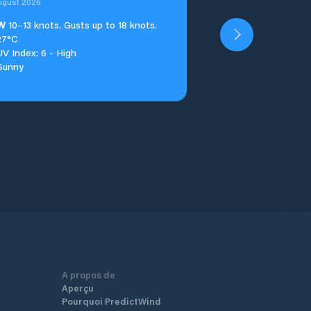
ugust 2026
W
10–13 knots. Gusts up to 18 knots.
27°C
UV Index: 6 - High
Sunny
A propos de
Aperçu
Pourquoi PredictWind