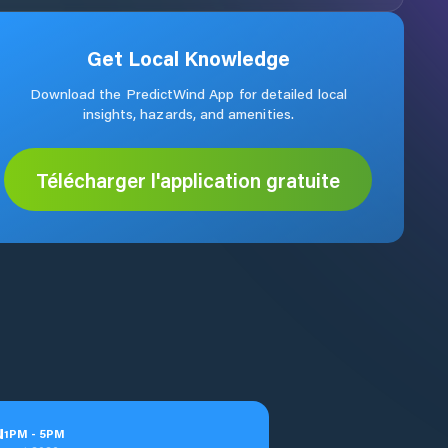
Get Local Knowledge
Download the PredictWind App for detailed local
insights, hazards, and amenities.
Télécharger l'application gratuite
u
1
PM
-
5
PM