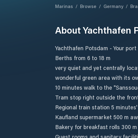
Marinas
/
Browse
/
Germany
/
Br
About
Yachthafen 
Yachthafen Potsdam - Your port i
Berths from 6 to 18 m
very quiet and yet centrally loc
wonderful green area with its o
10 minutes walk to the "Sanssou
Tram stop right outside the fron
Regional train station 5 minutes'
Kaufland supermarket 500 m away
Bakery for breakfast rolls 300 m
Guest rooms and sanitary facilit