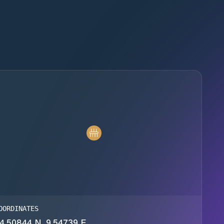
OORDINATES
4.50844 N, 9.54739 E