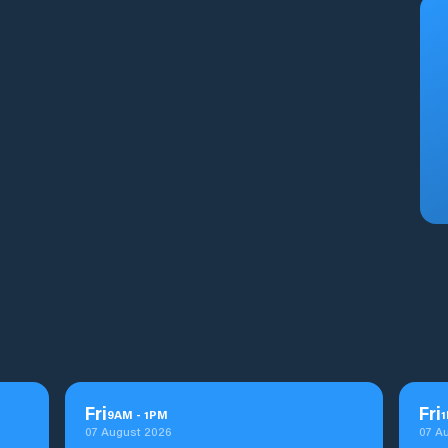
Fri
Fri
9
AM
-
1
PM
1
07 August 2026
07 A