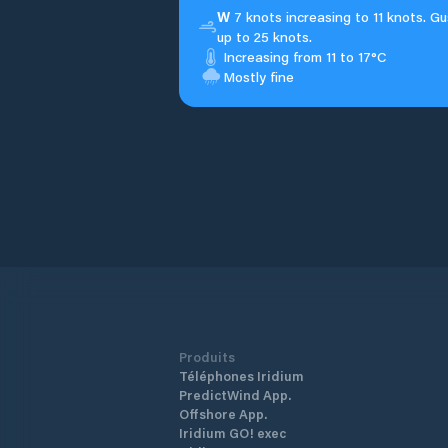
W
7 knots increasing to 11 knots. Gu
up to 25 knots.
Increasing from 11 to 17°C
Mostly fine
Produits
Téléphones Iridium
PredictWind App.
Offshore App.
Iridium GO! exec