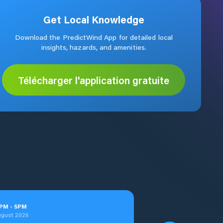
Get Local Knowledge
Download the PredictWind App for detailed local
insights, hazards, and amenities.
Télécharger l'application gratuite
PM
-
5
PM
ugust 2026