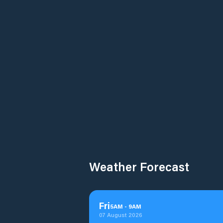
Weather Forecast
Fri
5
AM
-
9
AM
07 August 2026