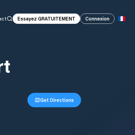
act
Essayez GRATUITEMENT
Connexion
rt
Get Directions