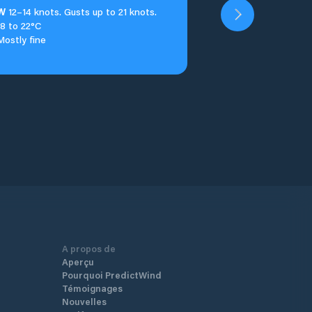
W
12–14 knots. Gusts up to 21 knots.
18 to 22°C
Mostly fine
A propos de
Aperçu
Pourquoi PredictWind
Témoignages
Nouvelles