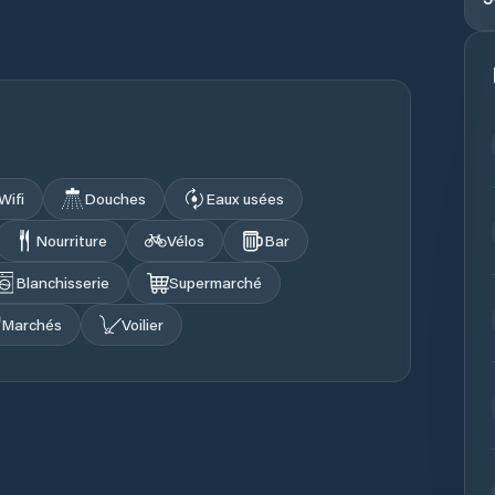
Wifi
Douches
Eaux usées
Nourriture
Vélos
Bar
Blanchisserie
Supermarché
Marchés
Voilier