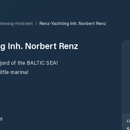
leswig-Holstein
/
Renz-Yachting Inh. Norbert Renz
g Inh. Norbert Renz
jord of the BALTIC SEA!
ttle marina!
es
C
5