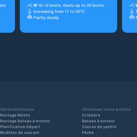
sts
W
10–13 knots. Gusts up to 20 knots.
Increasing from 17 to 20°C
Partly cloudy
Caractéristiques
Choisissez votre activité
Routage Météo
Croisière
Routage bateau à moteur
Bateau à moteur
Planification Départ
Course de yachts
Modèles de courant
Pêche