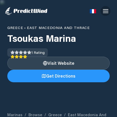
GREECE
•
EAST MACEDONIA AND THRACE
Tsoukas Marina
1
Rating
Visit Website
Get Directions
Marinas
/
Browse
/
Greece
/
East Macedonia And