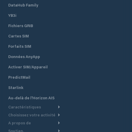
DataHub Family
YB3i
Fichiers GRIB
Cartes SIM
Forfaits SIM
Données AnyApp
Activer SIM/Appareil
PredictMail
Starlink
Au-delà de l'Horizon AIS
Caractéristiques
Choisissez votre activité
Routage Météo
A propos de
Croisière
Routage bateau à moteur
Soutien.
Aperçu