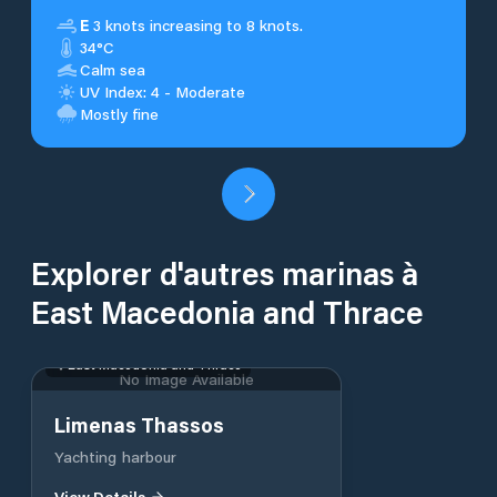
E
3 knots increasing to 8 knots.
34°C
Calm sea
UV Index: 4 - Moderate
Mostly fine
Explorer d'autres marinas à
East Macedonia and Thrace
East Macedonia and Thrace
No Image Available
Limenas Thassos
Yachting harbour
View Details