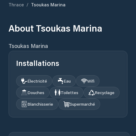
Thrace
/
Tsoukas Marina
About
Tsoukas Marina
Installations
Électricité
Eau
Wifi
Douches
Toilettes
Recyclage
Blanchisserie
Supermarché